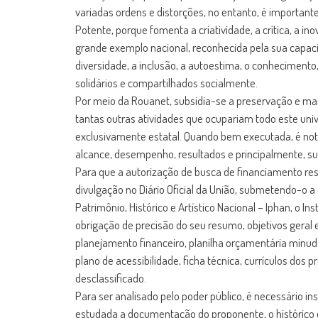
variadas ordens e distorções, no entanto, é important
Potente, porque fomenta a criatividade, a crítica, a 
grande exemplo nacional, reconhecida pela sua capacid
diversidade, a inclusão, a autoestima, o conhecimento
solidários e compartilhados socialmente.
Por meio da Rouanet, subsidia-se a preservação e manut
tantas outras atividades que ocupariam todo este uni
exclusivamente estatal. Quando bem executada, é notó
alcance, desempenho, resultados e principalmente, su
Para que a autorização de busca de financiamento res
divulgação no Diário Oficial da União, submetendo-o a 
Patrimônio, Histórico e Artístico Nacional – Iphan, o I
obrigação de precisão do seu resumo, objetivos geral e
planejamento financeiro, planilha orçamentária minude
plano de acessibilidade, ficha técnica, currículos dos 
desclassificado.
Para ser analisado pelo poder público, é necessário in
estudada a documentação do proponente, o histórico 