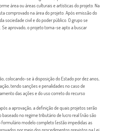
rme área ou áreas culturais e artísticas do projeto. Na
ista comprovado na área do projeto. Após emissão do
a sociedade civil e do poder público. O grupo se
. Se aprovado, o projeto torna-se apto a buscar
o, colocando-se à disposição do Estado por dez anos,
zação, tendo sanções e penalidades no caso de
damento das ações e do uso correto do recurso
após a aprovação, a definição de quais projetos serão
aseado no regime tributário de lucro real (não são
o formulário modelo completo (estão impedidas as
provados por meio dos procedimentos previstos na Lei