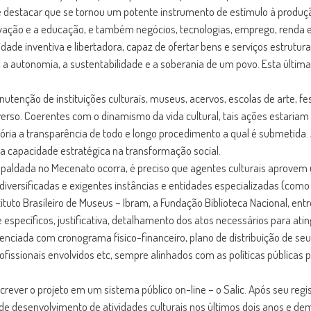
e destacar que se tornou um potente instrumento de estímulo à produçã
inovação e a educação, e também negócios, tecnologias, emprego, renda
ade inventiva e libertadora, capaz de ofertar bens e serviços estrutura
, a autonomia, a sustentabilidade e a soberania de um povo. Esta última
enção de instituições culturais, museus, acervos, escolas de arte, fest
verso. Coerentes com o dinamismo da vida cultural, tais ações estari
ria a transparência de todo e longo procedimento a qual é submetida. A
a capacidade estratégica na transformação social.
paldada no Mecenato ocorra, é preciso que agentes culturais aprovem u
diversificadas e exigentes instâncias e entidades especializadas (como 
nstituto Brasileiro de Museus – Ibram, a Fundação Biblioteca Nacional, e
 específicos, justificativa, detalhamento dos atos necessários para atin
nciada com cronograma físico-financeiro, plano de distribuição de seu
profissionais envolvidos etc, sempre alinhados com as políticas públicas 
screver o projeto em um sistema público on-line – o Salic. Após seu regi
de desenvolvimento de atividades culturais nos últimos dois anos e d