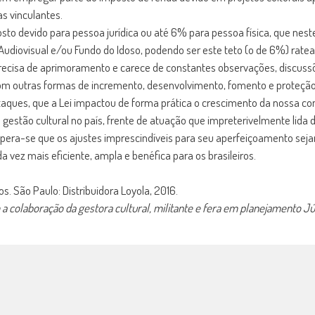
s vinculantes.
posto devido para pessoa jurídica ou até 6% para pessoa física, que nest
 Audiovisual e/ou Fundo do Idoso, podendo ser este teto (o de 6%) rate
cisa de aprimoramento e carece de constantes observações, discussõe
om outras formas de incremento, desenvolvimento, fomento e proteção cu
ues, que a Lei impactou de forma prática o crescimento da nossa consc
gestão cultural no país, frente de atuação que impreterivelmente lida 
a. Espera-se que os ajustes imprescindíveis para seu aperfeiçoamento s
vez mais eficiente, ampla e benéfica para os brasileiros.
s. São Paulo: Distribuidora Loyola, 2016.
a colaboração da gestora cultural, militante e fera em planejamento Jú