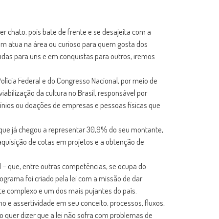
er chato, pois bate de frente e se desajeita com a
em atua na área ou curioso para quem gosta dos
idas para uns e em conquistas para outros, iremos
olícia Federal e do Congresso Nacional, por meio de
bilização da cultura no Brasil, responsável por
cínios ou doações de empresas e pessoas físicas que
l, que já chegou a representar 30,9% do seu montante,
aquisição de cotas em projetos e a obtenção de
al – que, entre outras competências, se ocupa do
grama foi criado pela lei com a missão de dar
nte complexo e um dos mais pujantes do país.
o e assertividade em seu conceito, processos, fluxos,
ão quer dizer que a lei não sofra com problemas de