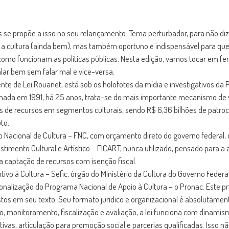
as se propõe a isso no seu relançamento. Tema perturbador, para não diz
om a cultura (ainda bem), mas também oportuno e indispensável para qu
mo funcionam as políticas públicas. Nesta edição, vamos tocar em fer
lar bem sem falar mal e vice-versa.
te de Lei Rouanet, está sob os holofotes da mídia e investigativos da P
ada em 1991, há 25 anos, trata-se do mais importante mecanismo de via
ões de recursos em segmentos culturais, sendo R$ 6,36 bilhões de patro
to.
undo Nacional de Cultura – FNC, com orçamento direto do governo federa
imento Cultural e Artístico – FICART, nunca utilizado, pensado para a 
 a captação de recursos com isenção fiscal.
ivo à Cultura – Sefic, órgão do Ministério da Cultura do Governo Feder
nalização do Programa Nacional de Apoio à Cultura – o Pronac. Este pro
vistos em seu texto. Seu formato jurídico e organizacional é absolutame
 monitoramento, fiscalização e avaliação, a lei funciona com dinamism
tivas, articulação para promoção social e parcerias qualificadas. Isso n