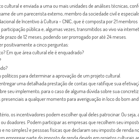
to cultural e enviada a uma ou mais unidades de análises técnicas, confo
exame de um parecerista externo, membro da sociedade civil e especial
Nacional de Incentivo à Cultura – CNIC, que é composta por 21 membros d
articipação pública e, algumas vezes, transmitidos ao vivo via internet
 de prazo de 12 meses, podendo ser prorrogado por até 24 meses.
er positivamente a cinco perguntas:
ico? Em que área cultural ele é enquadrado?
?
ado?
u políticos para determinar a aprovação de um projeto cultural.
tregar uma detalhada prestação de contas que ratifique sua efetivaçã
obre seu implemento, para o caso de alguma dúvida sobre sua concreti
as presenciais a qualquer momento para averiguação in loco do bom an
ério, os incentivadores podem escolher qual deles patrocinar. Ou seja, 
 ou doadores. Podem participar as empresas que recolhem seu imposto b
e no simples) e pessoas físicas que declaram seu imposto de renda n
em empregar parte do imposto de renda devido em projetos culturais a