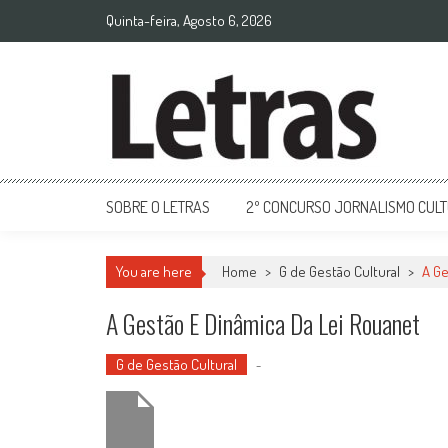
Quinta-feira, Agosto 6, 2026
SOBRE O LETRAS
2º CONCURSO JORNALISMO CUL
You are here
Home
>
G de Gestão Cultural
>
A Ge
A Gestão E Dinâmica Da Lei Rouanet
G de Gestão Cultural
-