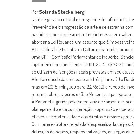
Por
Solanda Steckelberg
Falar de gestão cultural é um grande desafio. E o Letr
irreverência e transgressão da arte e se estranha c
bastidores ou simplesmente tem interesse em saber co
abordar a Lei Rouanet; um assunto que é impossível fa
A Lei Federal de Incentivo à Cultura, chamada comumen
uma CPI – Comissão Parlamentar de Inquérito. Sancion
injetar em cinco anos, entre 2010-2014, R$ 7,52 bilh
se utilizam de isenções fiscais previstas em seu estatu
A lei foi concebida com base em três pilares: (1) o F
mas em 2015, minguou para 2,2%; (2) o Fundo de Invest
retorno sobre os lucros e (3) o Mecenato, que garante
A Rouanet é gerida pela Secretaria de Fomento e Incent
planejamento e da coordenação, supervisão e operacio
eficiência e materialidade aos direitos e deveres pre
Com uma estrutura regulada e especializada de gestão,
definição de papéis, responsabilizações, entregas obje