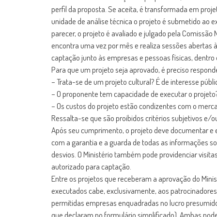
perfil da proposta. Se aceita, é transformada em proje
unidade de análise técnica o projeto é submetido ao 
parecer, o projeto é avaliado e julgado pela Comissão 
encontra uma vez por mês e realiza sessões abertas à p
captação junto às empresas e pessoas físicas, dentro
Para que um projeto seja aprovado, é preciso respond
– Trata-se de um projeto cultural? É de interesse públ
– O proponente tem capacidade de executar o projeto
– Os custos do projeto estão condizentes com o merc
Ressalta-se que são proibidos critérios subjetivos e/o
Após seu cumprimento, o projeto deve documentar e en
com a garantia e a guarda de todas as informações s
desvios. O Ministério também pode providenciar visit
autorizado para captação.
Entre os projetos que receberam a aprovação do Minist
executados cabe, exclusivamente, aos patrocinadores
permitidas empresas enquadradas no lucro presumido 
que declaram no formulário simplificado). Ambas pod