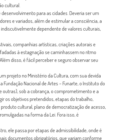
o cultural.
 e desenvolvimento para as cidades. Deveria ser um
dores e variados, além de estimular a consciência, a
 indiscutivelmente dependente de valores culturais,
ivais, companhias artísticas, criações autorais e
am fadadas à estagnação se caminhassem no ritmo
lém disso, é fácil perceber e seguro observar seu
m projeto no Ministério da Cultura, com sua devida
a Fundação Nacional de Artes – Funarte, o Instituto do
ntre outras), sob a cobrança, o comprometimento e a
gir os objetivos pretendidos, etapas do trabalho,
 produto cultural, plano de democratização de acesso,
promulgadas na forma da Lei. Fora isso, é
stro, ele passa por etapas de admissibilidade, onde é
emais documentos obrigatórios, que variam conforme