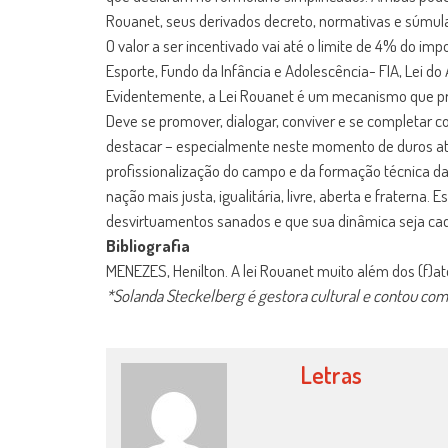
Rouanet, seus derivados decreto, normativas e súmula
O valor a ser incentivado vai até o limite de 4% do im
Esporte, Fundo da Infância e Adolescência- FIA, Lei do
Evidentemente, a Lei Rouanet é um mecanismo que pre
Deve se promover, dialogar, conviver e se completar c
destacar – especialmente neste momento de duros ataq
profissionalização do campo e da formação técnica da 
nação mais justa, igualitária, livre, aberta e fratern
desvirtuamentos sanados e que sua dinâmica seja cada 
Bibliografia
MENEZES, Henilton. A lei Rouanet muito além dos (f)ato
*Solanda Steckelberg é gestora cultural e contou com 
Letras