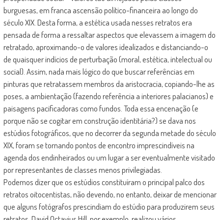
burguesas, em franca ascensão político-financeira ao longo do
século XIX. Desta forma, a estética usada nesses retratos era
pensada de forma a ressaltar aspectos que elevassem a imagem do
retratado, aproximando-o de valores idealizados e distanciando-o
de quaisquer indícios de perturbação (moral, estética, intelectual ou
social). Assim, nada mais lógico do que buscar referências em
pinturas que retratassem membros da aristocracia, copiando-lhe as
poses, a ambientação (fazendo referência a interiores palacianos) e
paisagens pacificadoras como fundos. Toda essa encenação (e
porque não se cogitar em construção identitária?) se dava nos
estúdios fotográficos, que no decorrer da segunda metade do século
XIX, foram se tornando pontos de encontro imprescindíveis na
agenda dos endinheirados ou um lugar a ser eventualmente visitado
por representantes de classes menos privilegiadas.
Podemos dizer que os estúdios constituíram o principal palco dos
retratos oitocentistas, não devendo, no entanto, deixar de mencionar
que alguns fotógrafos prescindiam do estúdio para produzirem seus
retratos. David Octavius Hill, por exemplo, realizou vários