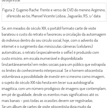
Figura 2: Eugenio Rache. Frente e verso de CVD do menino Argimino,
oferecido ao tio, Manoel Vicente Lisboa, Jaguarão, RS, s/ data.
Se, em meados do século XIX, o portátil formato carte de visite
barateou o custo do retrato e favoreceu a circulação da autoimagem
do indivívuo dentro do seu círculo social, hoje, com o advento da
internet e o surgimento das minúsculas câmeras (celulares)
automáticas, o retrato (especialmente o selfie) é produzido com
custo irrisório, em escala inumerável e disponibilizado
(instantâneamente) em redes sociais para um público que extrapola
os limites do conhecimento interpessoal. Se o homem oitocentista
vislumbrava a possibilidade de investir em si mesmo como imagem,
o sujeito do século XXI não hesita em tecer sua autobiografia
imagética, com um número prodigioso de imagens que contemplam,
em pé de igualdade, desde os eventos mais significativos até os
mais banais – pois todas as ocasiões devem ser registradas.
Se um álbum de cartes de visite oitocentista dizia muito da