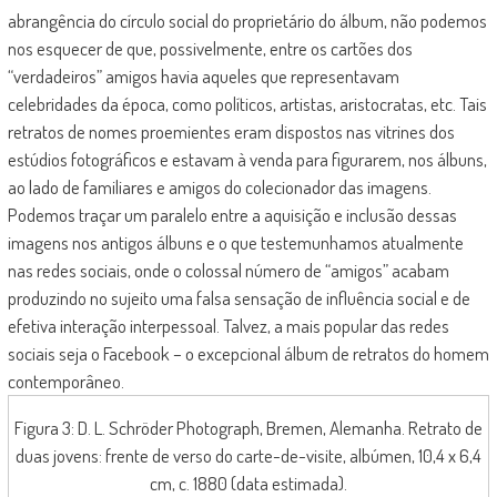
abrangência do círculo social do proprietário do álbum, não podemos
nos esquecer de que, possivelmente, entre os cartões dos
“verdadeiros” amigos havia aqueles que representavam
celebridades da época, como políticos, artistas, aristocratas, etc. Tais
retratos de nomes proemientes eram dispostos nas vitrines dos
estúdios fotográficos e estavam à venda para figurarem, nos álbuns,
ao lado de familiares e amigos do colecionador das imagens.
Podemos traçar um paralelo entre a aquisição e inclusão dessas
imagens nos antigos álbuns e o que testemunhamos atualmente
nas redes sociais, onde o colossal número de “amigos” acabam
produzindo no sujeito uma falsa sensação de influência social e de
efetiva interação interpessoal. Talvez, a mais popular das redes
sociais seja o Facebook – o excepcional álbum de retratos do homem
contemporâneo.
Figura 3: D. L. Schröder Photograph, Bremen, Alemanha. Retrato de
duas jovens: frente de verso do carte-de-visite, albúmen, 10,4 x 6,4
cm, c. 1880 (data estimada).