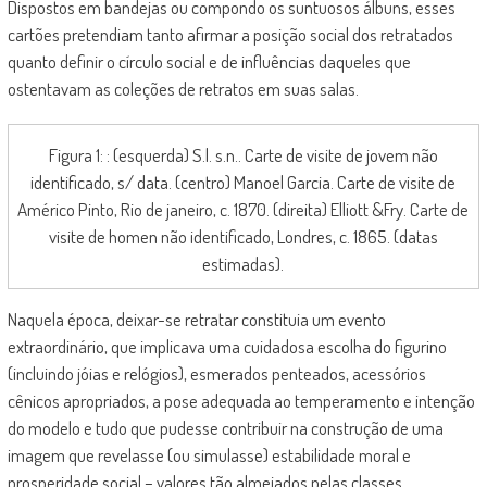
Dispostos em bandejas ou compondo os suntuosos álbuns, esses
cartões pretendiam tanto afirmar a posição social dos retratados
quanto definir o círculo social e de influências daqueles que
ostentavam as coleções de retratos em suas salas.
Figura 1: : (esquerda) S.l. s.n.. Carte de visite de jovem não
identificado, s/ data. (centro) Manoel Garcia. Carte de visite de
Américo Pinto, Rio de janeiro, c. 1870. (direita) Elliott &Fry. Carte de
visite de homen não identificado, Londres, c. 1865. (datas
estimadas).
Naquela época, deixar-se retratar constituia um evento
extraordinário, que implicava uma cuidadosa escolha do figurino
(incluindo jóias e relógios), esmerados penteados, acessórios
cênicos apropriados, a pose adequada ao temperamento e intenção
do modelo e tudo que pudesse contribuir na construção de uma
imagem que revelasse (ou simulasse) estabilidade moral e
prosperidade social – valores tão almejados pelas classes