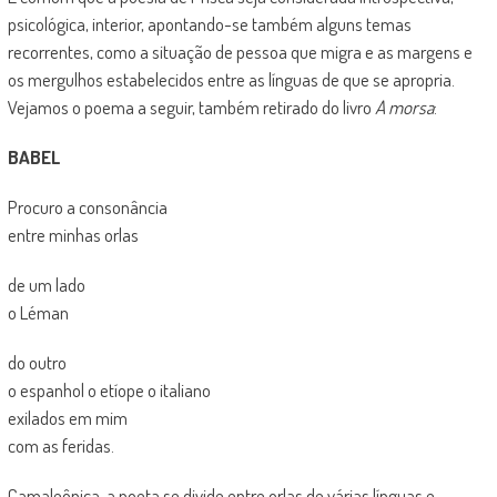
psicológica, interior, apontando-se também alguns temas
recorrentes, como a situação de pessoa que migra e as margens e
os mergulhos estabelecidos entre as línguas de que se apropria.
Vejamos o poema a seguir, também retirado do livro
A morsa
:
BABEL
Procuro a consonância
entre minhas orlas
de um lado
o Léman
do outro
o espanhol o etíope o italiano
exilados em mim
com as feridas.
Camaleônica, a poeta se divide entre orlas de várias línguas e