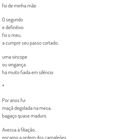
foi de minha mãe.
O segundo
e definitivo
foi o meu,
a cumprir seu passo cortado,
uma síncope
ou vingança
há muito fiada em silêncio
*
Por anos fui
maçã degolada na mesa,
bagaço quase maduro.
Avessa à filiação,
encarno a ordem dos camaleões