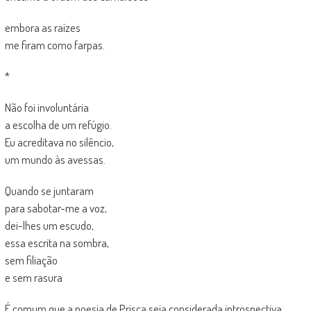
embora as raízes
me firam como farpas.
*
Não foi involuntária
a escolha de um refúgio.
Eu acreditava no silêncio,
um mundo às avessas.
Quando se juntaram
para sabotar-me a voz,
dei-lhes um escudo,
essa escrita na sombra,
sem filiação
e sem rasura
É comum que a poesia de Prisca seja considerada introspectiva,