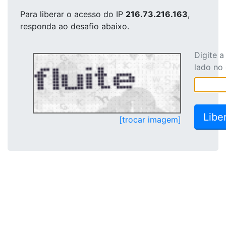
Para liberar o acesso
do IP
216.73.216.163
,
responda ao desafio abaixo.
Digite 
lado no
[trocar imagem]