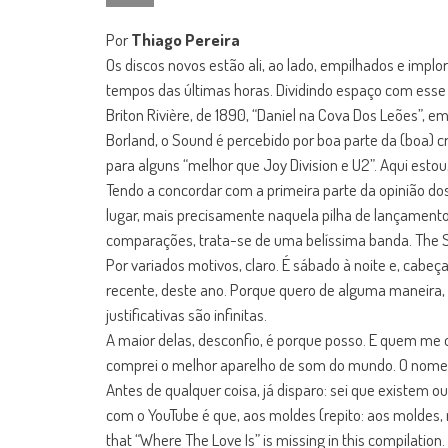
Por
Thiago Pereira
Os discos novos estão ali, ao lado, empilhados e impl
tempos das últimas horas. Dividindo espaço com esse 
Briton Rivière, de 1890, “Daniel na Cova Dos Leões”, e
Borland, o Sound é percebido por boa parte da (boa)
para alguns “melhor que Joy Division e U2”. Aqui estou, 
Tendo a concordar com a primeira parte da opinião do
lugar, mais precisamente naquela pilha de lançament
comparações, trata-se de uma belíssima banda. The So
Por variados motivos, claro. É sábado à noite e, cab
recente, deste ano. Porque quero de alguma maneira, 
justificativas são infinitas.
A maior delas, desconfio, é porque posso. E quem me o
comprei o melhor aparelho de som do mundo. O nome 
Antes de qualquer coisa, já disparo: sei que existem
com o YouTube é que, aos moldes (repito: aos moldes, 
that “Where The Love Is” is missing in this compilation.