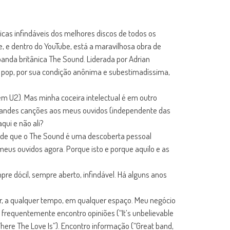
icas infindáveis dos melhores discos de todos os
, e dentro do YouTube, está a maravilhosa obra de
 banda britânica The Sound. Liderada por Adrian
o pop, por sua condição anônima e subestimadíssima,
em U2). Mas minha coceira intelectual é em outro
grandes canções aos meus ouvidos (independente das
qui e não ali?
to de que o The Sound é uma descoberta pessoal
eus ouvidos agora. Porque isto e porque aquilo e as
re dócil, sempre aberto, infindável. Há alguns anos
ir, a qualquer tempo, em qualquer espaço. Meu negócio
, frequentemente encontro opiniões (“It’s unbelievable
 “Where The Love Is”). Encontro informação (“Great band,