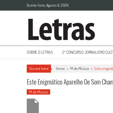
Quinta-feira, Agosto 6, 2026
SOBRE O LETRAS
2º CONCURSO JORNALISMO CUL
You are here
Home
>
M de Música
>
Este enigmá
Este Enigmático Aparelho De Som Cha
M de Música
-