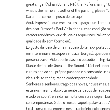
great singer (Adrian Borland RIP) thanks for sharing
what is the name and author of the painting, please?”
Caramba, como eu gosto desse aqui.
Aqui? Expressão que encerra um espaço e um tempo mu
deslocar. O francês Paul Virillo definiu essa condiçã
caráter randômico, que delicia os arquivistas (talvez
qualidade do som (como eu).
Eu gosto da ideia de uma máquina do tempo, portátil,
um interminável estoque e música, Borges), qualquer
personalizável. Vide aquele clássico episódio de Big
Diante desta coletânea do The Sound, é fácil entender
cultura pop ao seu próprio passado e o constante us
ideais de se configurar na contemporaneidade.
Senhores e senhoras, trago boas novas, novíssimas: e
estamos mesmo absolutamente cercados de revisões, 
e tudo se copia”; e ainda há muita coisa a se copiar.
contemporâneas. Sabe o museu, aquela palavra que Ad
Existe uma culpa enorme nesse raciocínio, culpa incen