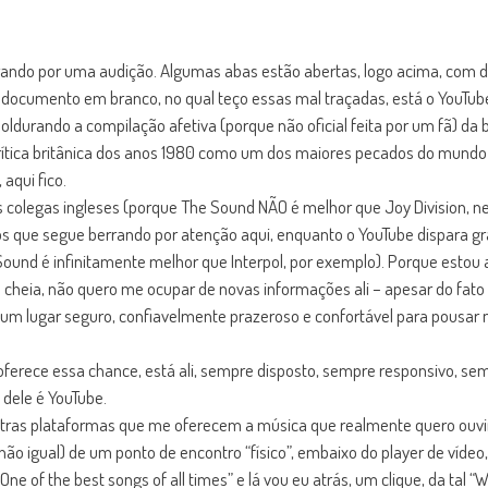
orando por uma audição. Algumas abas estão abertas, logo acima, com d
documento em branco, no qual teço essas mal traçadas, está o YouTube
moldurando a compilação afetiva (porque não oficial feita por um fã) da
 crítica britânica dos anos 1980 como um dos maiores pecados do mund
aqui fico.
s colegas ingleses (porque The Sound NÃO é melhor que Joy Division, n
os que segue berrando por atenção aqui, enquanto o YouTube dispara 
und é infinitamente melhor que Interpol, por exemplo). Porque estou a
eça cheia, não quero me ocupar de novas informações ali – apesar do fa
um lugar seguro, confiavelmente prazeroso e confortável para pousar m
ferece essa chance, está ali, sempre disposto, sempre responsivo, semp
dele é YouTube.
 outras plataformas que me oferecem a música que realmente quero ouv
não igual) de um ponto de encontro “físico”, embaixo do player de vídeo
 One of the best songs of all times” e lá vou eu atrás, um clique, da tal