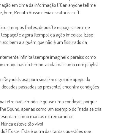
ormação em cima da informação (“Can anyone tell me
ue, hum, Renato Russo devia escutar isso…).
uitos tempos (antes, depois) e espaços, sem me
i (espaço) e agora (tempo) da ação imediata. Esse
e muito bem a alguém que não é um fissurado da
entemente infinita (sempre imaginei o paraíso como
 com máquinas do tempo, ainda mais uma com playlist
on Reynolds usa para sinalizar o grande apego da
de décadas passadas ao presente) encontra condições
nia retro não é moda, é quase uma condição, porque
 The Sound, apenas como um exemplo do “nada se cria
 se apresentam como marcas extremamente
Nunca esteve tão vivo!
ado? Existe. Esta é outra das tantas questões que