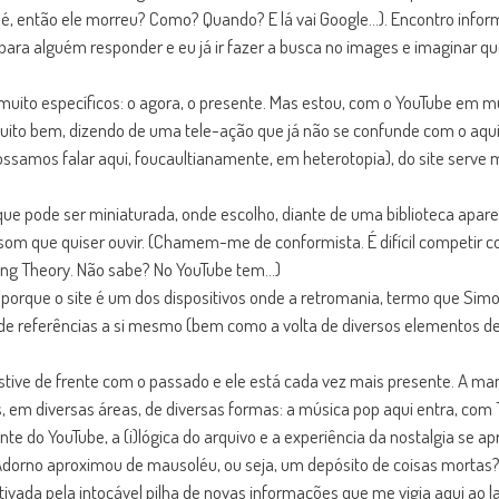
”. Ué, então ele morreu? Como? Quando? E lá vai Google…). Encontro inf
, para alguém responder e eu já ir fazer a busca no images e imaginar q
ito específicos: o agora, o presente. Mas estou, com o YouTube em m
o muito bem, dizendo de uma tele-ação que já não se confunde com o aqu
 possamos falar aqui, foucaultianamente, em heterotopia), do site serv
 que pode ser miniaturada, onde escolho, diante de uma biblioteca apar
 som que quiser ouvir. (Chamem-me de conformista. É difícil competir
 Bang Theory. Não sabe? No YouTube tem…)
 porque o site é um dos dispositivos onde a retromania, termo que Sim
o de referências a si mesmo (bem como a volta de diversos elementos 
stive de frente com o passado e ele está cada vez mais presente. A ma
em diversas áreas, de diversas formas: a música pop aqui entra, com
 Diante do YouTube, a (i)lógica do arquivo e a experiência da nostalgia
orno aproximou de mausoléu, ou seja, um depósito de coisas mortas? 
tivada pela intocável pilha de novas informações que me vigia aqui ao l