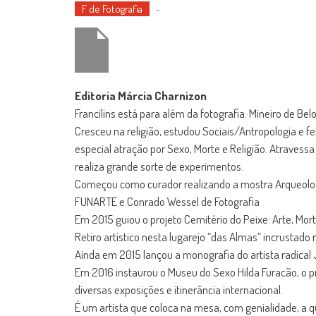
F de Fotografia
-
Editoria Márcia Charnizon
Francilins está para além da fotografia. Mineiro de Be
Cresceu na religião, estudou Sociais/Antropologia e fe
especial atração por Sexo, Morte e Religião. Atraves
realiza grande sorte de experimentos.
Começou como curador realizando a mostra Arqueologia
FUNARTE e Conrado Wessel de Fotografia
Em 2015 guiou o projeto Cemitério do Peixe: Arte, Mo
Retiro artístico nesta lugarejo “das Almas” incrustad
Ainda em 2015 lançou a monografia do artista radical
Em 2016 instaurou o Museu do Sexo Hilda Furacão, o pr
diversas exposições e itinerância internacional.
É um artista que coloca na mesa, com genialidade, a q