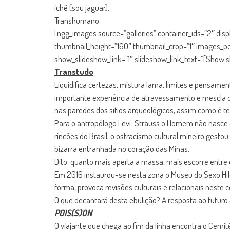
ichê (sou jaguar).
Transhumano.
[ngg_images source=”galleries” container_ids=”2″ di
thumbnail_height=”160″ thumbnail_crop=”1″ images_p
show_slideshow_link=”1″ slideshow_link_text=”[Show 
Transtudo
Liquidifica certezas, mistura lama, limites e pensa
importante experiência de atravessamento e mescla de
nas paredes dos sítios arqueológicos, assim como é 
Para o antropólogo Levi-Strauss o Homem não nasce do
rincões do Brasil, o ostracismo cultural mineiro gest
bizarra entranhada no coração das Minas.
Dito: quanto mais aperta a massa, mais escorre entre 
Em 2016 instaurou-se nesta zona o Museu do Sexo Hilda
forma, provoca revisões culturais e relacionais neste
O que decantará desta ebulição? A resposta ao futuro
POIS(S)ON
O viajante que chega ao fim da linha encontra o Cemité