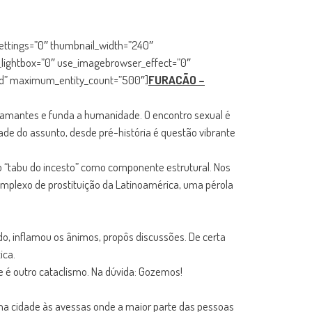
settings=”0″ thumbnail_width=”240″
_lightbox=”0″ use_imagebrowser_effect=”0″
uded” maximum_entity_count=”500″]
FURACÃO –
s amantes e funda a humanidade. O encontro sexual é
ade do assunto, desde pré-história é questão vibrante
o “tabu do incesto” como componente estrutural. Nos
complexo de prostituição da Latinoamérica, uma pérola
do, inflamou os ânimos, propôs discussões. De certa
ica.
e é outro cataclismo. Na dúvida: Gozemos!
. Uma cidade às avessas onde a maior parte das pessoas