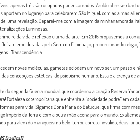
isíveis, apenas três são ocupadas por encarnados. Aroldo abre seu bar
s aportam no lugarejo para celebrarem São Miguel, com as almas ali en
e, uma revelação. Deparei-me com a imagem da minhanamorada, fale
terializações Luminosas.
rimeiro da vida e reflexão última da arte. Em 2015 propusemos a comun
 fluíram emolduradas pela Serra do Espinhaço, proporcionando religaçõ
gens. Transcendência.
 precedem novas moléculas, gametas eclodem um novo ser, um passo e 
, das concepções estéticas, do psiquismo humano. Esta é a crença de 
ente da segunda Guerra mundial, que coordenou a criação Reserva Yanom
ra! Fortaleza soteropolitana que enfrenta a “sociedade podre” em cad
as formas para vida. Sigamos Dona Maria do Batuque, que firma com me
igo Império da Terra e com a outra mão acena para o mundo. Exaltemos 
ndo para além do maniqueísmo belo-terror, correto-inválido, deus-antic
S (radical)