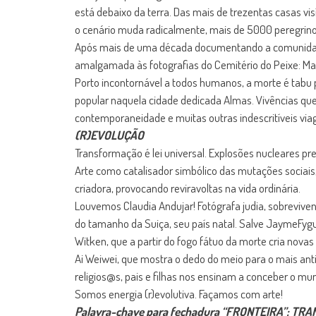
está debaixo da terra. Das mais de trezentas casas v
o cenário muda radicalmente, mais de 5000 peregrino
Após mais de uma década documentando a comunidad
amalgamada às fotografias do Cemitério do Peixe: Ma
Porto incontornável a todos humanos, a morte é tabu p
popular naquela cidade dedicada Almas. Vivências que
contemporaneidade e muitas outras indescritíveis via
(R)EVOLUÇÃO
Transformação é lei universal. Explosões nucleares
Arte como catalisador simbólico das mutações sociais
criadora, provocando reviravoltas na vida ordinária.
Louvemos Claudia Andujar! Fotógrafa judia, sobreviv
do tamanho da Suiça, seu país natal. Salve JaymeFygu
Witken, que a partir do fogo fátuo da morte cria nov
Ai Weiwei, que mostra o dedo do meio para o mais ant
religios@s, pais e filhas nos ensinam a conceber o mu
Somos energia (r)evolutiva. Façamos com arte!
Palavra-chave para fechadura “FRONTEIRA”: TRAN