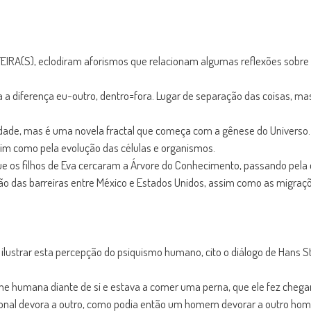
IRA(S), eclodiram aforismos que relacionam algumas reflexões sobre o
nda a diferença eu-outro, dentro=fora. Lugar de separação das coisas,
dade, mas é uma novela fractal que começa com a gênese do Universo. 
ssim como pela evolução das células e organismos.
 que os filhos de Eva cercaram a Árvore do Conhecimento, passando pel
o das barreiras entre México e Estados Unidos, assim como as migraç
lustrar esta percepção do psiquismo humano, cito o diálogo de Hans S
ne humana diante de si e estava a comer uma perna, que ele fez cheg
ional devora a outro, como podia então um homem devorar a outro hom