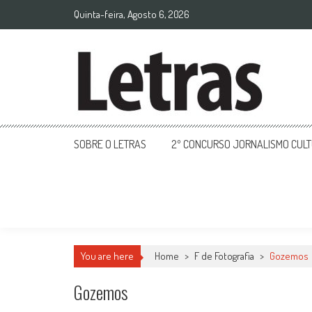
Quinta-feira, Agosto 6, 2026
SOBRE O LETRAS
2º CONCURSO JORNALISMO CUL
You are here
Home
>
F de Fotografia
>
Gozemos
Gozemos