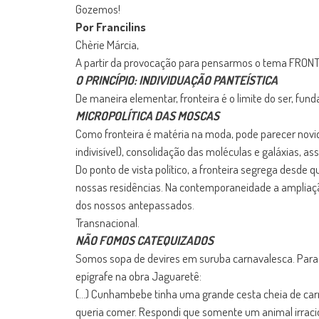
Gozemos!
Por Francilins
Chèrie Márcia,
A partir da provocação para pensarmos o tema FRONTE
O PRINCÍPIO: INDIVIDUAÇÃO PANTEÍSTICA
De maneira elementar, fronteira é o limite do ser, fu
MICROPOLÍTICA DAS MOSCAS
Como fronteira é matéria na moda, pode parecer novi
indivisível), consolidação das moléculas e galáxias, a
Do ponto de vista político, a fronteira segrega desde
nossas residências. Na contemporaneidade a ampliaçã
dos nossos antepassados.
Transnacional.
NÃO FOMOS CATEQUIZADOS
Somos sopa de devires em suruba carnavalesca. Para i
epígrafe na obra Jaguaretê:
(…) Cunhambebe tinha uma grande cesta cheia de car
queria comer. Respondi que somente um animal irrac