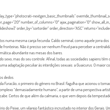
splay_type=”photocrati-nextgen_basic_thumbnails” override_thumbnail_
er_page=”20″ number_of_columns=”0″ ajax_pagination=”0″ show_all_in
slideshow]” order_by=”sortorder” order_direction=”ASC” returns=”incl
mentos numa mesma canja fecunda. Caldo seminal, como aquele jorra do
 fronteiras. Não é preciso ser nenhum Freud para perceber a centralid
temática abundante nas mesas dos bares.
 sexo, mas do seu controle. Afinal, todas as sociedades sapiens têm 
ou uma adaptação peculiar às interdições sexuais: a Guaicurus. O maior 
os dedos.
 Furacão, o primeiro do gênero no Brasil. Fagulha que acionou o torna
 complexo “demasiadamente humano”, a partir de uma perspectiva artíst
 cabe. Certos de que além da calmaria, o que vem depois da tempestad
rio do Peixe, um vilarejo fantástico incrustado no interior dos Gerais