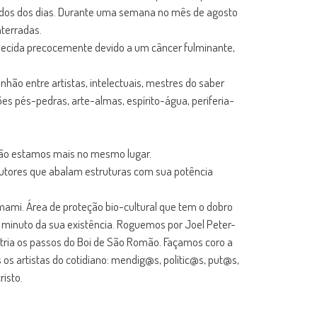
 todos dos dias. Durante uma semana no mês de agosto
terradas.
cida precocemente devido a um câncer fulminante,
hão entre artistas, intelectuais, mestres do saber
es pés-pedras, arte-almas, espírito-água, periferia-
não estamos mais no mesmo lugar.
autores que abalam estruturas com sua potência
ami. Área de proteção bio-cultural que tem o dobro
a minuto da sua existência. Roguemos por Joel Peter-
stria os passos do Boi de São Romão. Façamos coro a
os artistas do cotidiano: mendig@s, polític@s, put@s,
risto.