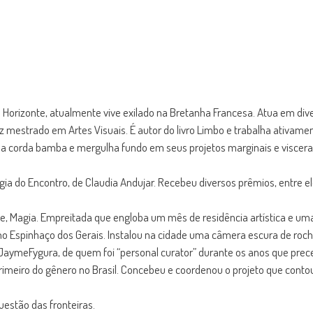
lo Horizonte, atualmente vive exilado na Bretanha Francesa. Atua em div
z mestrado em Artes Visuais. É autor do livro Limbo e trabalha ativamen
sa a corda bamba e mergulha fundo em seus projetos marginais e viscera
 do Encontro, de Claudia Andujar. Recebeu diversos prêmios, entre ele
rte, Magia. Empreitada que engloba um mês de residência artística e 
o no Espinhaço dos Gerais. Instalou na cidade uma câmera escura de roch
 JaymeFygura, de quem foi “personal curator” durante os anos que pre
imeiro do gênero no Brasil. Concebeu e coordenou o projeto que contou 
uestão das fronteiras.