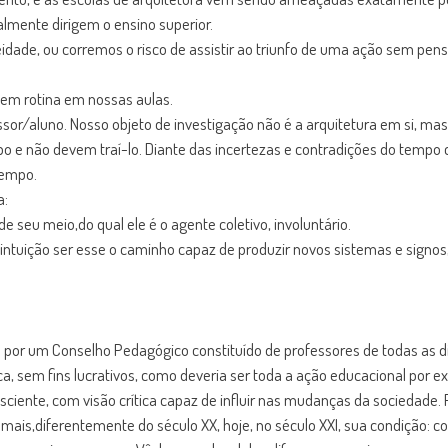
lmente dirigem o ensino superior.
idade, ou corremos o risco de assistir ao triunfo de uma ação sem pens
 em rotina em nossas aulas.
or/aluno. Nosso objeto de investigação não é a arquitetura em si, mas
empo e não devem traí-lo. Diante das incertezas e contradições do te
tempo.
a:
e seu meio,do qual ele é o agente coletivo, involuntário.
o a intuição ser esse o caminho capaz de produzir novos sistemas e sign
da por um Conselho Pedagógico constituído de professores de todas as d
ca, sem fins lucrativos, como deveria ser toda a ação educacional por ex
ciente, com visão crítica capaz de influir nas mudanças da sociedade.
ais,diferentemente do século XX, hoje, no século XXI, sua condição: colet