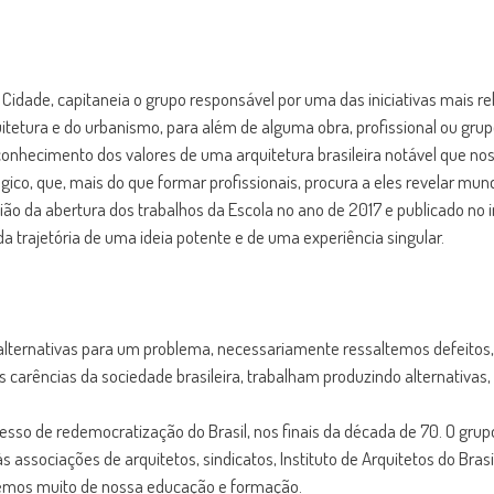
 da Cidade, capitaneia o grupo responsável por uma das iniciativas mais 
itetura e do urbanismo, para além de alguma obra, profissional ou grupo
econhecimento dos valores de uma arquitetura brasileira notável que no
co, que, mais do que formar profissionais, procura a eles revelar mun
sião da abertura dos trabalhos da Escola no ano de 2017 e publicado no
da trajetória de uma ideia potente e de uma experiência singular.
alternativas para um problema, necessariamente ressaltemos defeitos, e
arências da sociedade brasileira, trabalham produzindo alternativas,
sso de redemocratização do Brasil, nos finais da década de 70. O grupo
 associações de arquitetos, sindicatos, Instituto de Arquitetos do Bra
evemos muito de nossa educação e formação.