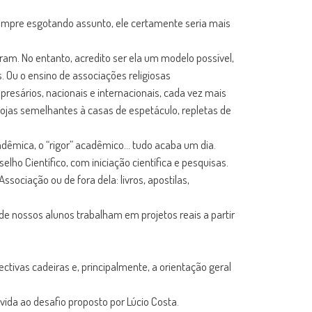
 sempre esgotando assunto, ele certamente seria mais
aram. No entanto, acredito ser ela um modelo possível,
 Ou o ensino de associações religiosas
resários, nacionais e internacionais, cada vez mais
ojas semelhantes à casas de espetáculo, repletas de
dêmica, o “rigor” acadêmico… tudo acaba um dia.
o Científico, com iniciação científica e pesquisas.
ssociação ou de fora dela: livros, apostilas,
e nossos alunos trabalham em projetos reais a partir
tivas cadeiras e, principalmente, a orientação geral
vida ao desafio proposto por Lúcio Costa.