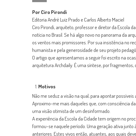
Por Ciro Pirondi
Editoria André Luiz Prado e Carlos Alberto Maciel
Ciro Pirondi, arquiteto, professor e diretor da Escola
notícia no Brasil. Se há algo novo no panorama da arqu
os ventos mais promissores. Por sua insistência no r
humanista e pela generosidade de seu projeto pedagógi
O artigo que apresentamos a seguir foi escrito na oca
arquitetura Archdaily. É uma síntese, por fragmentos, 
Motivos
Não me seduz a visão na qual, para apontar possíveis 
Aproximo-me mais daqueles que, com consciência das c
uma visão otimista de um desinformado.
A experiência da Escola da Cidade tem origem no proce
formou-se naquele período. Uma geração ativa junto às
anteriores. Estes vivos então, atuantes, aos quais d