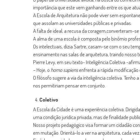
importância que este vem ganhando entre os que atua
A Escola de Arquitetura não pode viver sem espontane
que assolam as universidades públicas e privadas.
A falta de ideal, a recusa da coragem,converteram-se
A alma de uma escola é composta pelo binômio profess
Os intelectuais, dizia Sartre, casam-se com o seu t
ensinamento nas salas de arquitetura, traindo nosso 
Pierre Levy, em seu texto- Inteligência Coletiva -afirm
– Hoje, o
homo sapiens
enfrenta a rápida modificação d
O filósofo sugere a via da inteligência coletiva. Tenh
nos permitiriam pensar em conjunto.
Coletivo
A Escola da Cidade é uma experiência coletiva. Dirigi
uma condição jurídica privada, mas de finalidade publi
Nosso projeto pedagógico visa formar um cidadão cons
em mutação. Orientá-lo a ver na arquitetura, cada vez m