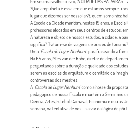
Em seu maravilhoso livro, ‘A CIDADE DAS PALAVRAS – 
?Que ampulheta é essa em que estamos sempre trocan
lugar que dizemos ser nosso lar?E quem somo nós: ha
A Escola da Cidade mantém, nestes 15 anos, a Escola I
professores alocados em seus centros de estudos, em d
A natureza e objeto de nossos estudos, a cidade, a p
significa? Tratam-se de viagens de prazer, de turismo
Uma ‘
Escola de Lugar Nenhum’
, parafraseando a fam
Há 65 anos, Mies van der Rohe, diretor do departamen
perguntando sobre a duração e qualidade dos estudos
serem as escolas de arquitetura o cemitério da imagi
controversas dos mestres.
A ‘
Escola de Lugar Nenhum’
como síntese da proposta 
pedagógico de nossa Escola e mantém o Seminário d
Ciência, Artes, Futebol, Carnaval, Economia e outras.
semana, na tentativa de nos – salvar da lógica de pôr t