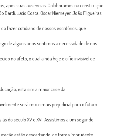
s, após suas ausências. Colaboramos na constituição
Bo Bardi, Lucio Costa, Oscar Niemeyer, João Filgueiras
o fazer cotidiano de nossos escritórios, que
longo de alguns anos sentimos a necessidade de nos
do no afeto, o qual ainda hoje é o fio invisível de
educação, esta sim a maior crise da
velmente será muito mais prejudicial para o futuro
 às do século XV e XVI. Assistimos a um segundo
ucação estão descartando, de forma imprudente,