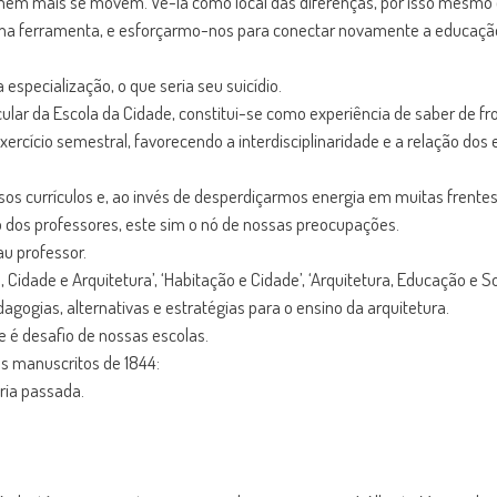
mem mais se movem. Vê-la como local das diferenças, por isso mesmo é
a uma ferramenta, e esforçarmo-nos para conectar novamente a educaçã
especialização, o que seria seu suicídio.
icular da Escola da Cidade, constitui-se como experiência de saber de fr
rcício semestral, favorecendo a interdisciplinaridade e a relação dos
sos currículos e, ao invés de desperdiçarmos energia em muitas frentes 
 dos professores, este sim o nó de nossas preocupações.
au professor.
, Cidade e Arquitetura’, ‘Habitação e Cidade’, ‘Arquitetura, Educação e
gogias, alternativas e estratégias para o ensino da arquitetura.
 é desafio de nossas escolas.
os manuscritos de 1844:
ória passada.