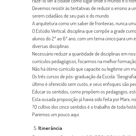
Fazê-lo ver a cidade como lugar onde o mundo e o ho
Devemos resistir às tentativas de reduzir o ensino 
serem cidadãos de seu país e do mundo.
A arquitetura como um saber de fronteiras, nunca uma 
O Estúdio Vertical, disciplina que compõe a grade curr
alunos do 2º ao 6º ano, com um tema único para um exe
diversas disciplinas.
Necessário reduzir a quantidade de disciplinas em nos
currículos pedagógicos, focarmos na melhor formação
Não há ótimo currículo que capacite ou legitime um m
Os três cursos de pós-graduação da Escola: ‘Geografia
último é oferecido sem custo, e seus enfoques são peda
Educar os sentidos, como propõem os pedagogos, este
Esta ousada proposição já havia sido feita por Marx, n
?O cultivo dos cinco sentidos é o trabalho de toda hist
Paremos um pouco aqui.
Itinerância