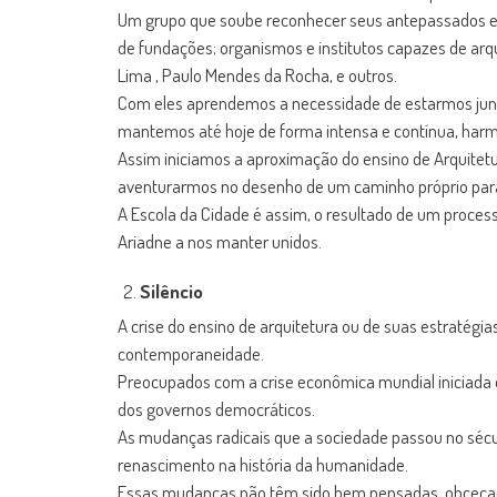
Um grupo que soube reconhecer seus antepassados e d
de fundações; organismos e institutos capazes de arqui
Lima , Paulo Mendes da Rocha, e outros.
Com eles aprendemos a necessidade de estarmos junto 
mantemos até hoje de forma intensa e contínua, harm
Assim iniciamos a aproximação do ensino de Arquitetu
aventurarmos no desenho de um caminho próprio par
A Escola da Cidade é assim, o resultado de um processo
Ariadne a nos manter unidos.
Silêncio
A crise do ensino de arquitetura ou de suas estratégia
contemporaneidade.
Preocupados com a crise econômica mundial iniciada e
dos governos democráticos.
As mudanças radicais que a sociedade passou no sécul
renascimento na história da humanidade.
Essas mudanças não têm sido bem pensadas, obcecado