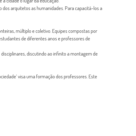
 a cidade o lugar da educação.
o dos arquitetos as humanidades. Para capacitá-los a
onteiras, múltiplo e coletivo. Equipes compostas por
 estudantes de diferentes anos e professores de
disciplinares, discutindo ao infinito a montagem de
 Sociedade’ visa uma formação dos professores. Este