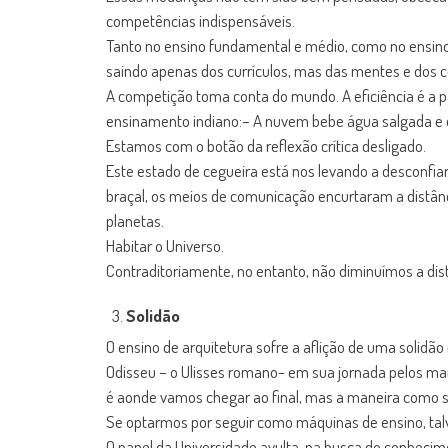
competências indispensáveis.
Tanto no ensino fundamental e médio, como no ensino
saindo apenas dos currículos, mas das mentes e dos co
A competição toma conta do mundo. A eficiência é a
ensinamento indiano:– A nuvem bebe água salgada e 
Estamos com o botão da reflexão crítica desligado.
Este estado de cegueira está nos levando a desconfia
braçal, os meios de comunicação encurtaram a distân
planetas.
Habitar o Universo.
Contraditoriamente, no entanto, não diminuímos a dis
Solidão
O ensino de arquitetura sofre a aflição de uma solid
Odisseu – o Ulisses romano- em sua jornada pelos mar
é aonde vamos chegar ao final, mas a maneira como s
Se optarmos por seguir como máquinas de ensino, t
O papel da Universidade avulta, na busca do conhecim