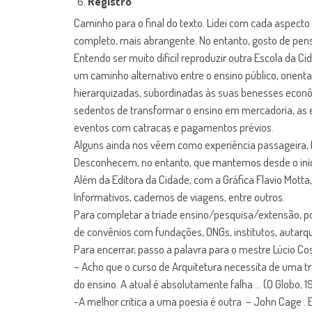
Registro
Caminho para o final do texto. Lidei com cada aspect
completo, mais abrangente. No entanto, gosto de pensa
Entendo ser muito difícil reproduzir outra Escola da C
um caminho alternativo entre o ensino público, orien
hierarquizadas, subordinadas às suas benesses econôm
sedentos de transformar o ensino em mercadoria, as e
eventos com catracas e pagamentos prévios.
Alguns ainda nos vêem como experiência passageira, 
Desconhecem, no entanto, que mantemos desde o início
Além da Editora da Cidade, com a Gráfica Flavio Motta, 
Informativos, cadernos de viagens, entre outros.
Para completar a tríade ensino/pesquisa/extensão, p
de convênios com fundações, ONGs, institutos, autarq
Para encerrar, passo a palavra para o mestre Lúcio Cos
– Acho que o curso de Arquitetura necessita de uma tr
do ensino. A atual é absolutamente falha … (O Globo, 1
-A melhor crítica a uma poesia é outra – John Cage . 