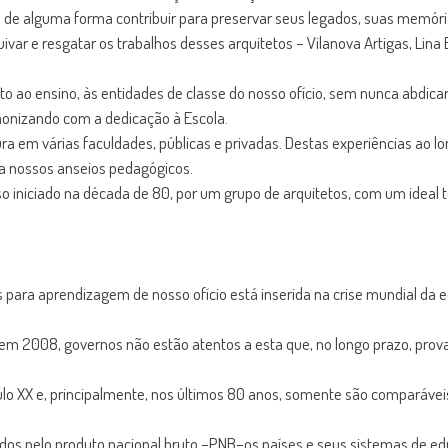
e alguma forma contribuir para preservar seus legados, suas memória
var e resgatar os trabalhos desses arquitetos – Vilanova Artigas, Lina 
ao ensino, às entidades de classe do nosso ofício, sem nunca abdicar d
onizando com a dedicação à Escola.
ra em várias faculdades, públicas e privadas. Destas experiências ao 
a nossos anseios pedagógicos.
 iniciado na década de 80, por um grupo de arquitetos, com um ideal teci
s para aprendizagem de nosso ofício está inserida na crise mundial da 
m 2008, governos não estão atentos a esta que, no longo prazo, prova
o XX e, principalmente, nos últimos 80 anos, somente são comparáveis
s pelo produto nacional bruto –PNB–os países e seus sistemas de ed