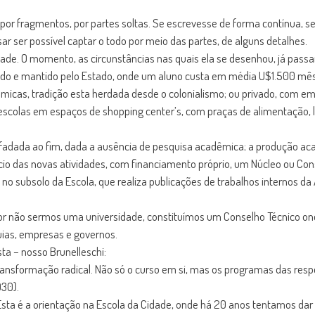
o por fragmentos, por partes soltas. Se escrevesse de forma contínua,
r ser possível captar o todo por meio das partes, de alguns detalhes.
idade. O momento, as circunstâncias nas quais ela se desenhou, já pass
tado e mantido pelo Estado, onde um aluno custa em média U$1.500 mês.
icas, tradição esta herdada desde o colonialismo; ou privado, com emp
scolas em espaços de shopping center’s, com praças de alimentação, l
fadada ao fim, dada a ausência de pesquisa acadêmica; a produção aca
 das novas atividades, com financiamento próprio, um Núcleo ou Conselh
no subsolo da Escola, que realiza publicações de trabalhos internos da A
or não sermos uma universidade, constituímos um Conselho Técnico ond
uias, empresas e governos.
ta – nosso Brunelleschi:
ansformação radical. Não só o curso em si, mas os programas das respec
930).
Esta é a orientação na Escola da Cidade, onde há 20 anos tentamos dar 