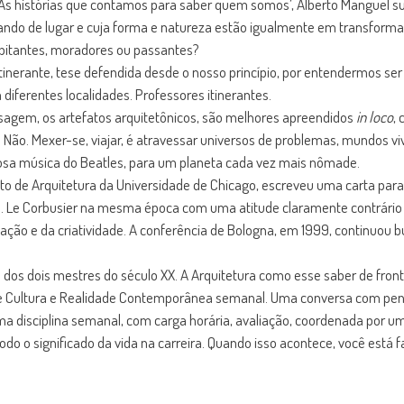
As histórias que contamos para saber quem somos’, Alberto Manguel s
do de lugar e cuja forma e natureza estão igualmente em transforma
bitantes, moradores ou passantes?
tinerante, tese defendida desde o nosso princípio, por entendermos ser
iferentes localidades. Professores itinerantes.
aisagem, os artefatos arquitetônicos, são melhores apreendidos
in loco
,
? Não. Mexer-se, viajar, é atravessar universos de problemas, mundos vi
osa música do Beatles, para um planeta cada vez mais nômade.
to de Arquitetura da Universidade de Chicago, escreveu uma carta para
. Le Corbusier na mesma época com uma atitude claramente contrário 
nação e da criatividade. A conferência de Bologna, em 1999, continuou
dos dois mestres do século XX. A Arquitetura como esse saber de fronte
e Cultura e Realidade Contemporânea semanal. Uma conversa com pen
Uma disciplina semanal, com carga horária, avaliação, coordenada por u
odo o significado da vida na carreira. Quando isso acontece, você está f