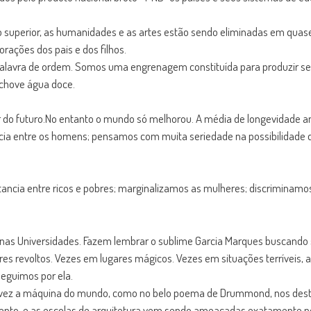
 superior, as humanidades e as artes estão sendo eliminadas em quase
rações dos pais e dos filhos.
 palavra de ordem. Somos uma engrenagem constituída para produzir 
chove água doce.
r do futuro.No entanto o mundo só melhorou. A média de longevidade a
cia entre os homens; pensamos com muita seriedade na possibilidade d
tancia entre ricos e pobres; marginalizamos as mulheres; discriminam
ão nas Universidades. Fazem lembrar o sublime Garcia Marques buscando
es revoltos. Vezes em lugares mágicos. Vezes em situações terríveis, 
eguimos por ela.
alvez a máquina do mundo, como no belo poema de Drummond, nos dest
ento, e as escolas de arquitetura vem sendo ameaçadas exatamente pelo