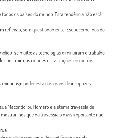
 todos os países do mundo. Esta tendência não está
sem reflexão, sem questionamento. Esquecemo-nos do
mpliou-se muito; as tecnologias diminuíram o trabalho
e construirmos cidades e civilizações em outros
os minorias;o poder está nas mãos de incapazes…
 sua Macondo, ou Homero e a eterna travessia de
a mostrar-nos que na travessia o mais importante não
rua.
 prestígio crescente do cientificismo e pela