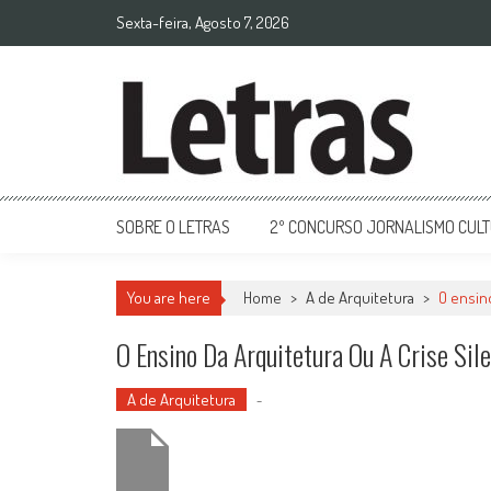
Sexta-feira, Agosto 7, 2026
SOBRE O LETRAS
2º CONCURSO JORNALISMO CUL
You are here
Home
>
A de Arquitetura
>
O ensino
O Ensino Da Arquitetura Ou A Crise Sil
A de Arquitetura
-