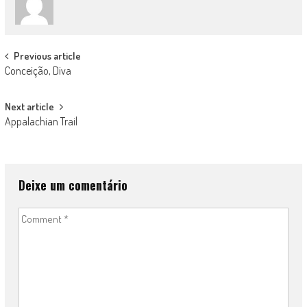
Post
Previous article
Conceição, Diva
navigation
Next article
Appalachian Trail
Deixe um comentário