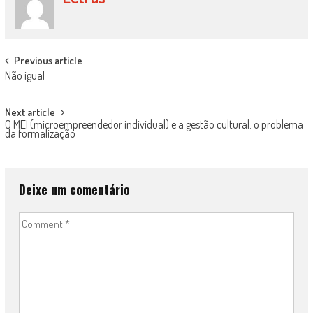
Post
Previous article
Não igual
navigation
Next article
O MEI (microempreendedor individual) e a gestão cultural: o problema
da formalização
Deixe um comentário