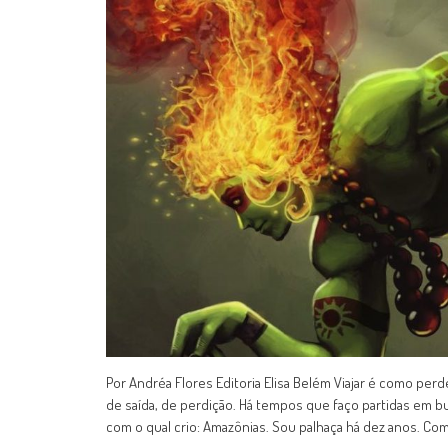
Por Andréa Flores Editoria Elisa Belém Viajar é como p
de saída, de perdição. Há tempos que faço partidas em bu
com o qual crio: Amazônias. Sou palhaça há dez anos. Co