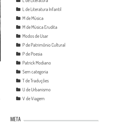
L de Literatura
L de Literatura Infantil
M de Música
M de Música Erudita
Modos de Usar
P de Patrimônio Cultural
P de Poesia
Patrick Modiano
Sem categoria
T de Traduções
U de Urbanismo
V de Viagem
META