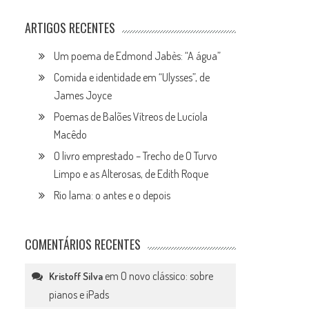
ARTIGOS RECENTES
Um poema de Edmond Jabès: “A água”
Comida e identidade em “Ulysses”, de
James Joyce
Poemas de Balões Vítreos de Lucíola
Macêdo
O livro emprestado – Trecho de O Turvo
Limpo e as Alterosas, de Edith Roque
Rio lama: o antes e o depois
COMENTÁRIOS RECENTES
em
O novo clássico: sobre
Kristoff Silva
pianos e iPads