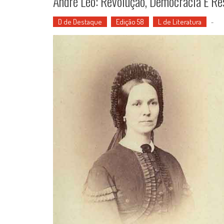
André Léo: Revolução, Democracia E Re
D de Destaque
Edição 58
L de Literatura
-