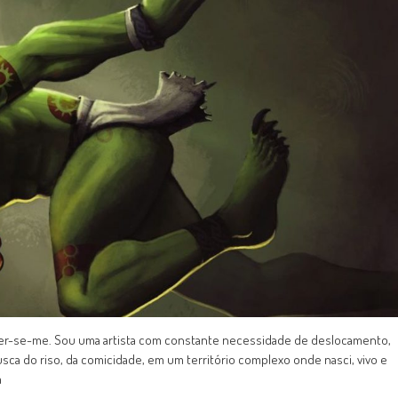
erder-se-me. Sou uma artista com constante necessidade de deslocamento,
sca do riso, da comicidade, em um território complexo onde nasci, vivo e
m