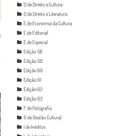
D de Direito e Cultura
D de Direito e Literatura
E de Economia da Cultura
E de Editorial
0
E de Especial
Edição 58
Edição 59
Edição 60
Edição 61
Edição 62
Edição 63
F de Fotografia
G de Gestão Cultural
I de Inéditos