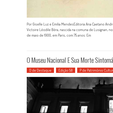
Por Giselle Luz e Emília MendesEditoria Ana Caetano And
Victoire Léodile Béra, nascida na comuna de Lusignan, n
de maio de 1900, em Paris, com 75 anos. Em
O Museu Nacional E Sua Morte Sintomá
D de Destaque
Edição 58
P de Patrimônio Cultur