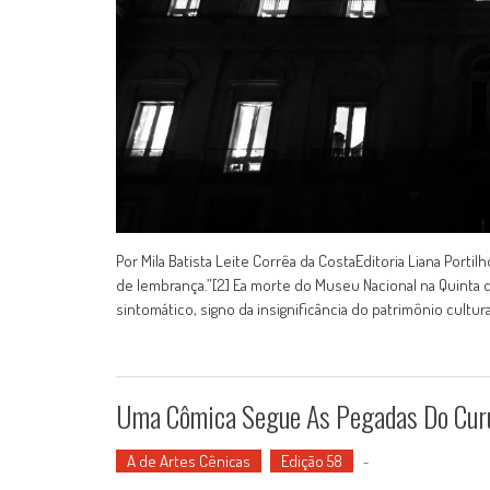
Por Mila Batista Leite Corrêa da CostaEditoria Liana Porti
de lembrança.”[2] Ea morte do Museu Nacional na Quinta d
sintomático, signo da insignificância do patrimônio cultura
Uma Cômica Segue As Pegadas Do Cur
A de Artes Cênicas
Edição 58
-