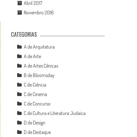
Abril 2017
Novembro 2016
CATEGORIAS
A de Arquitetura
A de Arte
A de Artes Cênicas
B de Bloomsday
C de Ciência
C de Cinema
C de Concurso
C de Cultura e Literatura Judaica
D de Design
D de Destaque