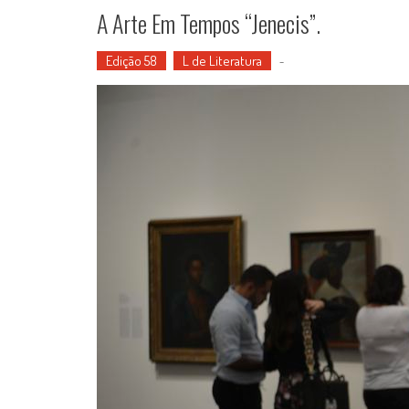
A Arte Em Tempos “jenecis”.
Edição 58
L de Literatura
-