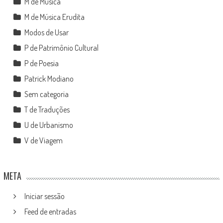
M de Música
M de Música Erudita
Modos de Usar
P de Patrimônio Cultural
P de Poesia
Patrick Modiano
Sem categoria
T de Traduções
U de Urbanismo
V de Viagem
META
Iniciar sessão
Feed de entradas