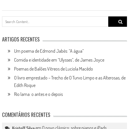
Search
for:
ARTIGOS RECENTES
Um poema de Edmond Jabès: “A água”
Comida e identidade em “Ulysses”, de James Joyce
Poemas de Balões Vítreos de Lucíola Macêdo
O livro emprestado – Trecho de O Turvo Limpo e as Alterosas, de
Edith Roque
Rio lama: o antes e o depois
COMENTÁRIOS RECENTES
em
O novo clássico: sobre pianos e iPads
Kristoff Silva