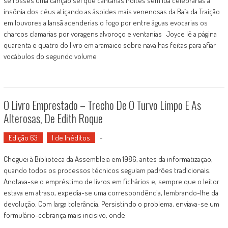
se fosses uma canção sei que cantarias noites sem lua celebrarias a
insônia dos céus atiçando as áspides mais venenosas da Baía da Traição
em louvores a Iansã acenderias o fogo por entre águas evocarias os
charcos clamarias por voragens alvoroço e ventanias Joyce lê a página
quarenta e quatro do livro em aramaico sobre navalhas feitas para afiar
vocábulos do segundo volume
O Livro Emprestado – Trecho De O Turvo Limpo E As
Alterosas, De Edith Roque
Edição 63
I de Inéditos
-
Cheguei à Biblioteca da Assembleia em 1986, antes da informatização,
quando todos os processos técnicos seguiam padrões tradicionais.
Anotava-se o empréstimo de livros em fichários e, sempre que o leitor
estava em atraso, expedia-se uma correspondência, lembrando-lhe da
devolução. Com larga tolerância. Persistindo o problema, enviava-se um
formulário-cobrança mais incisivo, onde