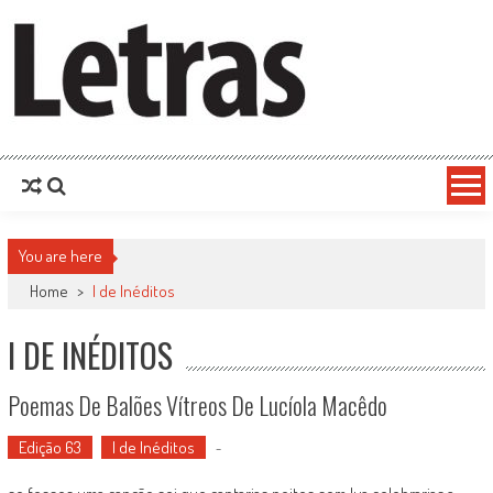
You are here
Home
>
I de Inéditos
I DE INÉDITOS
Poemas De Balões Vítreos De Lucíola Macêdo
Edição 63
I de Inéditos
-