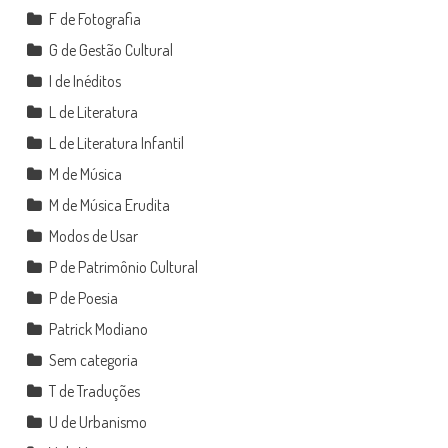
F de Fotografia
G de Gestão Cultural
I de Inéditos
L de Literatura
L de Literatura Infantil
M de Música
M de Música Erudita
Modos de Usar
P de Patrimônio Cultural
P de Poesia
Patrick Modiano
Sem categoria
T de Traduções
U de Urbanismo