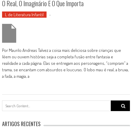
O Real, O Imaginário E O Que Importa
L de Literatura Infantil
-
Por Maurilo Andreas Talvez a coisa mais deliciosa sobre crianças que
lêem ou ouvem histórias seja a completa fusão entre fantasia e
realidade a cada página. Elas se entregam aos personagens, “compram” a
trama, se encantam com absurdos e loucuras. O lobo mau é real, a bruxa,
a fada, a magia, a
Search
for:
ARTIGOS RECENTES