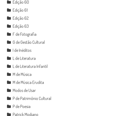
Edição 60
Edição 61
Edição 62
Edição 63
F de Fotografia
G de Gestão Cultural
I de Inéditos
L de Literatura
L de Literatura Infantil
M de Música
M de Música Erudita
Modos de Usar
P de Patrimônio Cultural
P de Poesia
Patrick Modiano