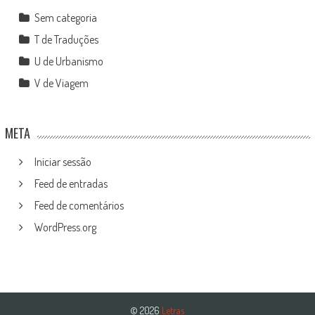
Sem categoria
T de Traduções
U de Urbanismo
V de Viagem
META
Iniciar sessão
Feed de entradas
Feed de comentários
WordPress.org
© 2026
Letras