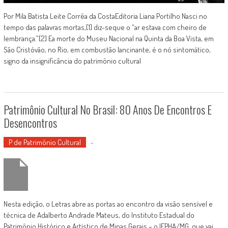
Por Mila Batista Leite Corrêa da CostaEditoria Liana Portilho Nasci no
tempo das palavras mortas,[1] diz-seque o “ar estava com cheiro de
lembrança.”[2] Ea morte do Museu Nacional na Quinta da Boa Vista, em
São Cristóvão, no Rio, em combustão lancinante, é o nó sintomático,
signo da insignificância do patrimônio cultural
Patrimônio Cultural No Brasil: 80 Anos De Encontros E
Desencontros
P de Patrimônio Cultural
-
Nesta edição, o Letras abre as portas ao encontro da visão sensível e
técnica de Adalberto Andrade Mateus, do Instituto Estadual do
Patrimônio Histórico e Artístico de Minas Gerais – o IEPHA/MG, que vai