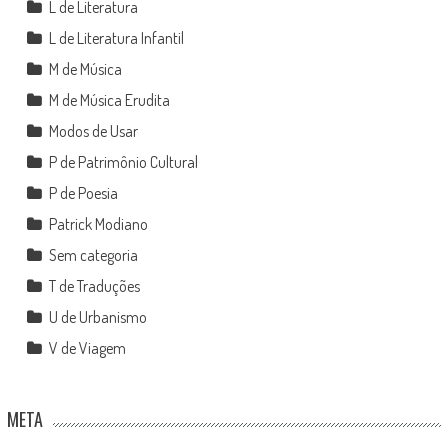
L de Literatura
L de Literatura Infantil
M de Música
M de Música Erudita
Modos de Usar
P de Patrimônio Cultural
P de Poesia
Patrick Modiano
Sem categoria
T de Traduções
U de Urbanismo
V de Viagem
META