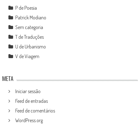
P de Poesia
Patrick Modiano
Sem categoria
T de Traduções
U de Urbanismo
V de Viagem
META
Iniciar sessão
Feed de entradas
Feed de comentários
WordPress.org