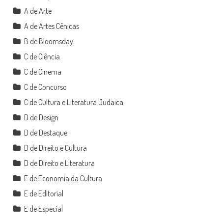
A de Arte
A de Artes Cênicas
B de Bloomsday
C de Ciência
C de Cinema
C de Concurso
C de Cultura e Literatura Judaica
D de Design
D de Destaque
D de Direito e Cultura
D de Direito e Literatura
E de Economia da Cultura
E de Editorial
E de Especial