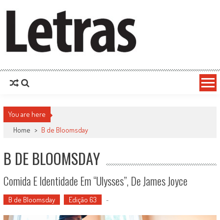
You are here
Home
>
B de Bloomsday
B DE BLOOMSDAY
Comida E Identidade Em “Ulysses”, De James Joyce
B de Bloomsday
Edição 63
-