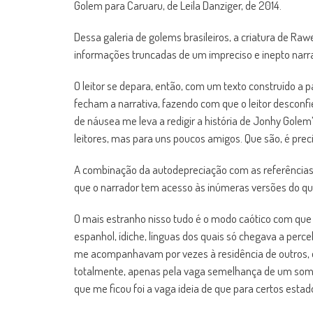
Golem para Caruaru, de Leila Danziger, de 2014.
Dessa galeria de golems brasileiros, a criatura de Ra
informações truncadas de um impreciso e inepto narrado
O leitor se depara, então, com um texto construído a 
fecham a narrativa, fazendo com que o leitor desconfie
de náusea me leva a redigir a história de Jonhy Golem
leitores, mas para uns poucos amigos. Que são, é prec
A combinação da autodepreciação com as referências 
que o narrador tem acesso às inúmeras versões do que
O mais estranho nisso tudo é o modo caótico com que 
espanhol, ídiche, línguas dos quais só chegava a pe
me acompanhavam por vezes à residência de outros, e
totalmente, apenas pela vaga semelhança de um som, 
que me ficou foi a vaga ideia de que para certos estad