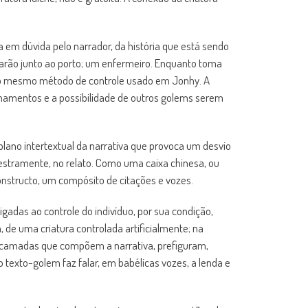
 em dúvida pelo narrador, da história que está sendo
sarão junto ao porto; um enfermeiro. Enquanto toma
o ao mesmo método de controle usado em Jonhy. A
ionamentos e a possibilidade de outros golems serem
plano intertextual da narrativa que provoca um desvio
hestramente, no relato. Como uma caixa chinesa, ou
onstructo, um compósito de citações e vozes.
adas ao controle do indivíduo, por sua condição,
 de uma criatura controlada artificialmente; na
as camadas que compõem a narrativa, prefiguram,
exto-golem faz falar, em babélicas vozes, a lenda e