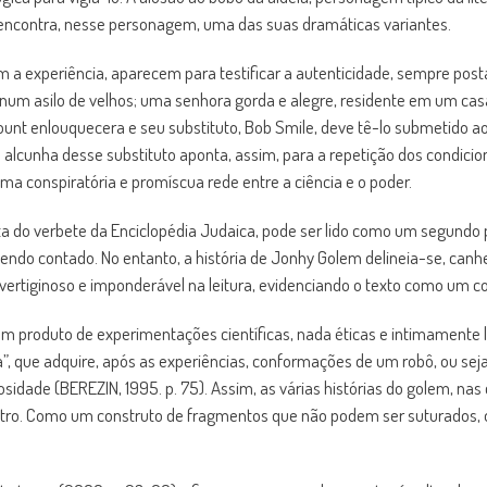
encontra, nesse personagem, uma das suas dramáticas variantes.
a experiência, aparecem para testificar a autenticidade, sempre posta
 num asilo de velhos; uma senhora gorda e alegre, residente em um ca
ccount enlouquecera e seu substituto, Bob Smile, deve tê-lo submetid
ou alcunha desse substituto aponta, assim, para a repetição dos condic
a conspiratória e promíscua rede entre a ciência e o poder.
ata do verbete da Enciclopédia Judaica, pode ser lido como um segundo 
sendo contado. No entanto, a história de Jonhy Golem delineia-se, can
 vertiginoso e imponderável na leitura, evidenciando o texto como um c
produto de experimentações científicas, nada éticas e intimamente lig
”, que adquire, após as experiências, conformações de um robô, ou seja,
sidade (BEREZIN, 1995. p. 75). Assim, as várias histórias do golem, n
ro. Como um construto de fragmentos que não podem ser suturados, o t