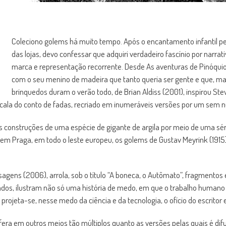
Coleciono golems há muito tempo. Após o encantamento infantil pe
das lojas, devo confessar que adquiri verdadeiro fascínio por narrat
marca e representação recorrente. Desde As aventuras de Pinóquio: 
com o seu menino de madeira que tanto queria ser gente e que, mais
brinquedos duram o verão todo, de Brian Aldiss (2001), inspirou Steven
scala do conto de fadas, recriado em inumeráveis versões por um sem 
s construções de uma espécie de gigante de argila por meio de uma séri
 em Praga, em todo o leste europeu, os golems de Gustav Meyrink (1915),
agens (2006), arrola, sob o título “A boneca, o Autômato”, fragmentos
s, ilustram não só uma história de medo, em que o trabalho humano p
rojeta-se, nesse medo da ciência e da tecnologia, o ofício do escritor
olifera em outros meios tão múltiplos quanto as versões pelas quais é d