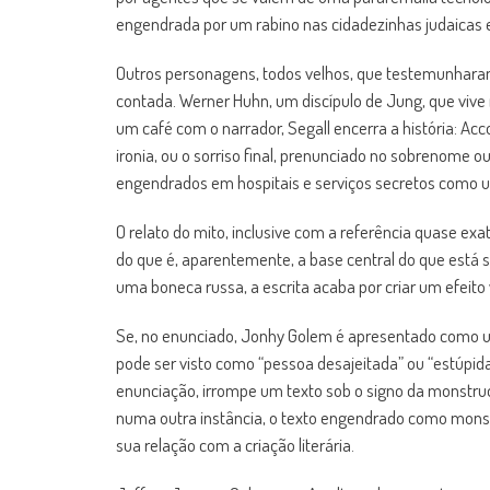
engendrada por um rabino nas cidadezinhas judaicas 
Outros personagens, todos velhos, que testemunharam 
contada. Werner Huhn, um discípulo de Jung, que vive
um café com o narrador, Segall encerra a história: A
ironia, ou o sorriso final, prenunciado no sobrenome 
engendrados em hospitais e serviços secretos como um
O relato do mito, inclusive com a referência quase ex
do que é, aparentemente, a base central do que está 
uma boneca russa, a escrita acaba por criar um efeito
Se, no enunciado, Jonhy Golem é apresentado como um 
pode ser visto como “pessoa desajeitada” ou “estúpida
enunciação, irrompe um texto sob o signo da monstruo
numa outra instância, o texto engendrado como monst
sua relação com a criação literária.