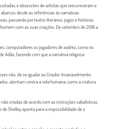
inusitadas e obsessões de artistas que reescreveram e
 abarcou desde as referências às narrativas
s, passando por textos literários, jogos e histórias
o homem com as suas criações. De setembro de 2016 a
ues, computadores ou jogadores de xadrez, como no
de Adão, fazendo com que a narrativa religiosa
ezes não, de se igualar ao Criador. Invariavelmente,
rnados, atentam contra a vida humana, como a criatura
 não criadas de acordo com as instruções cabalísticas.
o de Shelley aponta para a impossibilidade de o