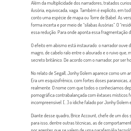
Além da multiplicidade dos narradores, tratados curio
ilusória, equivocada, vaga. Também é explícito, em tod
conto uma espécie de mapa ou Torre de Babel. As versõ
forma incerta e por meio de “sílabas ilusórias”. O “res
essa redução. Para onde aponta essa fragmentação d
O efeito em abismo está instaurado: o narrador ouve de
magro, de cabelo ralo entre o alourado e o ruivo que,
secreto britânico. De acordo com o narrador, por ser h
No relato de Segall, Jonhy Golem aparece como um anô
Era um esquizofrênico, com fortes doses paranoicas, 
realmente. O nome com que todos o conhecíamos depois
pornográfica contrabalançada com êxtases místicos f
incompreensível. […] o ídiche falado por Jonhy Golem 
Diante desse quadro, Brice Account, chefe de um dos s
para isso, dentre outras técnicas, as de comportament
por agentes que se valem de uma parafernália tecnológi