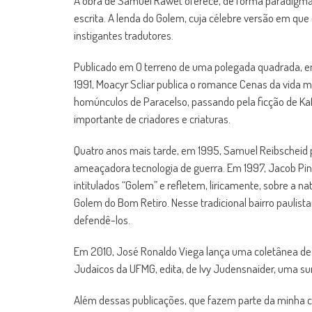
A obra de Samuel Rawet oferece, de forma paradigmáti
escrita. A lenda do Golem, cuja célebre versão em qu
instigantes tradutores.
Publicado em O terreno de uma polegada quadrada, em
1991, Moacyr Scliar publica o romance Cenas da vida m
homúnculos de Paracelso, passando pela ficção de Ka
importante de criadores e criaturas.
Quatro anos mais tarde, em 1995, Samuel Reibscheid p
ameaçadora tecnologia de guerra. Em 1997, Jacob Pin
intitulados “Golem” e refletem, liricamente, sobre a 
Golem do Bom Retiro. Nesse tradicional bairro paulist
defendê-los.
Em 2010, José Ronaldo Viega lança uma coletânea de p
Judaicos da UFMG, edita, de Ivy Judensnaider, uma s
Além dessas publicações, que fazem parte da minha c