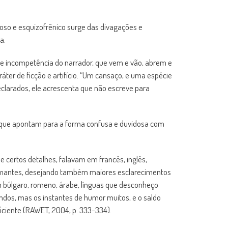
ioso e esquizofrênico surge das divagações e
a.
s de incompetência do narrador, que vem e vão, abrem e
áter de ficção e artifício. “Um cansaço, e uma espécie
eclarados, ele acrescenta que não escreve para
as que apontam para a forma confusa e duvidosa com
 certos detalhes, falavam em francês, inglês,
nformantes, desejando também maiores esclarecimentos
 búlgaro, romeno, árabe, línguas que desconheço
dos, mas os instantes de humor muitos, e o saldo
uficiente (RAWET, 2004, p. 333-334).