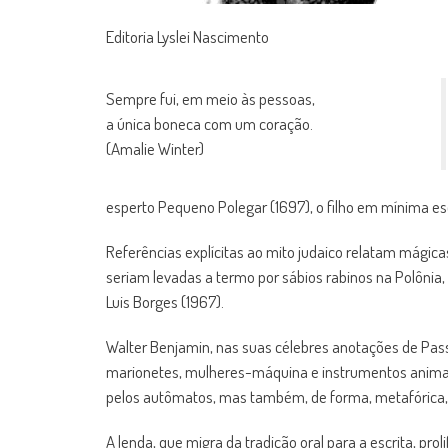
Editoria Lyslei Nascimento
Sempre fui, em meio às pessoas,
a única boneca com um coração.
(Amalie Winter)
esperto Pequeno Polegar (1697), o filho em mínima e
Referências explícitas ao mito judaico relatam mágica
seriam levadas a termo por sábios rabinos na Polônia,
Luis Borges (1967).
Walter Benjamin, nas suas célebres anotações de Pass
marionetes, mulheres-máquina e instrumentos animado
pelos autômatos, mas também, de forma, metafórica, p
A lenda, que migra da tradição oral para a escrita, pr