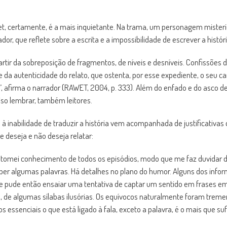
wet, certamente, é a mais inquietante. Na trama, um personagem mister
r, que reflete sobre a escrita e a impossibilidade de escrever a históri
partir da sobreposição de fragmentos, de níveis e desníveis. Confissõe
 da autenticidade do relato, que ostenta, por esse expediente, o seu car
”, afirma o narrador (RAWET, 2004, p. 333). Além do enfado e do asco d
iso lembrar, também leitores.
à inabilidade de traduzir a história vem acompanhada de justificativ
 deseja e não deseja relatar:
tomei conhecimento de todos os episódios, modo que me faz duvidar de
rceber algumas palavras. Há detalhes no plano do humor. Alguns dos i
 pude então ensaiar uma tentativa de captar um sentido em frases em
de algumas sílabas ilusórias. Os equívocos naturalmente foram tremen
os essenciais o que está ligado à fala, exceto a palavra, é o mais que s