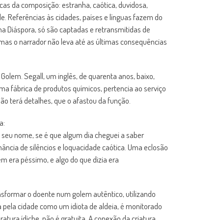
cas da composição: estranha, caótica, duvidosa,
de. Referências às cidades, países e línguas fazem do
 na Diáspora, só são captadas e retransmitidas de
ra, mas o narrador não leva até as últimas consequências
Golem. Segall, um inglês, de quarenta anos, baixo,
uma fábrica de produtos químicos, pertencia ao serviço
não terá detalhes, que o afastou da função.
a:
e seu nome, se é que algum dia cheguei a saber
ância de silêncios e loquacidade caótica. Uma eclosão
 era péssimo, e algo do que dizia era
ansformar o doente num golem autêntico, utilizando
a pela cidade como um idiota de aldeia, é monitorado
atura ídiche, não é gratuita. A conexão da criatura