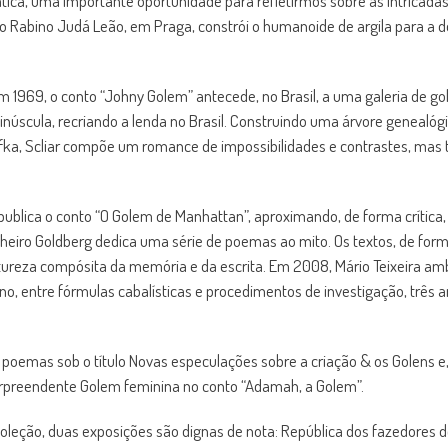
ca, uma importante oportunidade para refletirmos sobre as intricadas 
e o Rabino Judá Leão, em Praga, constrói o humanoide de argila para a
 1969, o conto “Johny Golem” antecede, no Brasil, a uma galeria de g
inúscula, recriando a lenda no Brasil. Construindo uma árvore genealógi
fka, Scliar compõe um romance de impossibilidades e contrastes, mas
ublica o conto “O Golem de Manhattan”, aproximando, de forma crítica,
heiro Goldberg dedica uma série de poemas ao mito. Os textos, de fo
natureza compósita da memória e da escrita. Em 2008, Mário Teixeira am
ano, entre fórmulas cabalísticas e procedimentos de investigação, trê
oemas sob o título Novas especulações sobre a criação & os Golens e,
urpreendente Golem feminina no conto “Adamah, a Golem”.
oleção, duas exposições são dignas de nota: República dos fazedores 