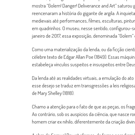
mostra “Golem! Danger! Deliverance and Art” saturou g
reencenaram a história do gigante de argila. A inqui
medievais até performances, filmes, esculturas, pintur
em quadrinhos. O museu, nesse sentido, configurou-s
janeiro de 2017, essa exposição, denominada “Golem” e
Como uma materialização da lenda, ou da ficção cien
célebre texto de Edgar Allan Poe (1849). Essas máquin
estabeleça vínculos suspeitos e insuspeitos entre Deu
Da lenda até as realidades virtuais, a emulação do ato 
esse desejo se traduz em transgressões a leis religio
de Mary Shelley (1818).
Chamo a atenção para o fato de que as peças, os fragm
Ao contrário, sob os auspícios da ciência, que nasce 
homem criar ex nihilo, diferentemente da criação divi