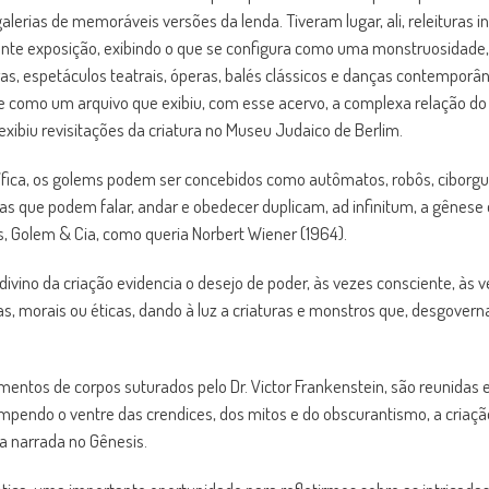
alerias de memoráveis versões da lenda. Tiveram lugar, ali, releituras 
etante exposição, exibindo o que se configura como uma monstruosidade,
as, espetáculos teatrais, óperas, balés clássicos e danças contemporânea
e como um arquivo que exibiu, com esse acervo, a complexa relação d
xibiu revisitações da criatura no Museu Judaico de Berlim.
tífica, os golems podem ser concebidos como autômatos, robôs, ciborg
as que podem falar, andar e obedecer duplicam, ad infinitum, a gênese 
s, Golem & Cia, como queria Norbert Wiener (1964).
divino da criação evidencia o desejo de poder, às vezes consciente, às v
sas, morais ou éticas, dando à luz a criaturas e monstros que, desgove
entos de corpos suturados pelo Dr. Victor Frankenstein, são reunidas e
rompendo o ventre das crendices, dos mitos e do obscurantismo, a criaçã
na narrada no Gênesis.