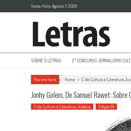
Sexta-feira, Agosto 7, 2026
SOBRE O LETRAS
2º CONCURSO JORNALISMO CUL
You are here
Home
>
C de Cultura e Literatura Ju
Jonhy Golem, De Samuel Rawet: Sobre C
C de Cultura e Literatura Judaica
Edição 61
-