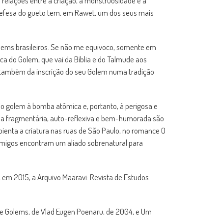
relações entre a criação, a monstruosidade e a
 defesa do gueto tem, em Rawet, um dos seus mais
olems brasileiros. Se não me equivoco, somente em
ca do Golem, que vai da Bíblia e do Talmude aos
 também da inscrição do seu Golem numa tradição
 o golem à bomba atômica e, portanto, à perigosa e
rma fragmentária, auto-reflexiva e bem-humorada são
bienta a criatura nas ruas de São Paulo, no romance O
s amigos encontram um aliado sobrenatural para
 em 2015, a Arquivo Maaravi: Revista de Estudos
de Golems, de Vlad Eugen Poenaru, de 2004, e Um