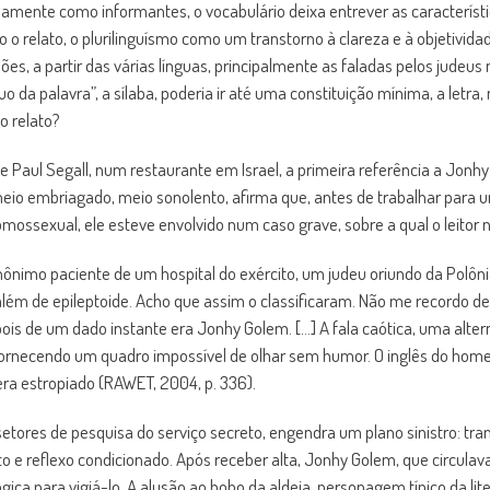
samente como informantes, o vocabulário deixa entrever as característi
o o relato, o plurilinguísmo como um transtorno à clareza e à objetivida
es, a partir das várias línguas, principalmente as faladas pelos judeus
íduo da palavra”, a sílaba, poderia ir até uma constituição mínima, a let
o relato?
 Paul Segall, num restaurante em Israel, a primeira referência a Jonhy 
 meio embriagado, meio sonolento, afirma que, antes de trabalhar para 
omossexual, ele esteve envolvido num caso grave, sobre a qual o leitor 
nimo paciente de um hospital do exército, um judeu oriundo da Polôni
além de epileptoide. Acho que assim o classificaram. Não me recordo d
 de um dado instante era Jonhy Golem. […] A fala caótica, uma altern
ornecendo um quadro impossível de olhar sem humor. O inglês do homem
era estropiado (RAWET, 2004, p. 336).
etores de pesquisa do serviço secreto, engendra um plano sinistro: tr
o e reflexo condicionado. Após receber alta, Jonhy Golem, que circulav
ca para vigiá-lo. A alusão ao bobo da aldeia, personagem típico da liter