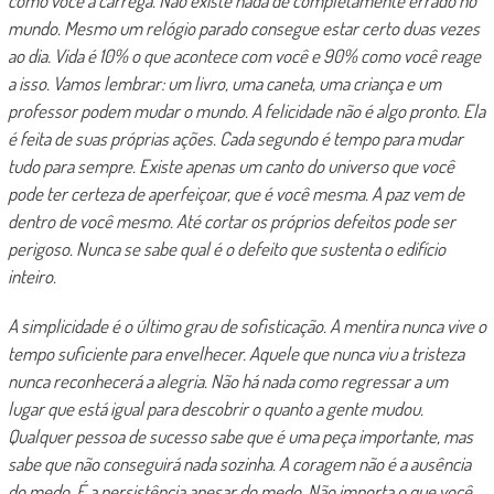
como você a carrega. Não existe nada de completamente errado no
mundo. Mesmo um relógio parado consegue estar certo duas vezes
ao dia. Vida é 10% o que acontece com você e 90% como você reage
a isso. Vamos lembrar: um livro, uma caneta, uma criança e um
professor podem mudar o mundo. A felicidade não é algo pronto. Ela
é feita de suas próprias ações. Cada segundo é tempo para mudar
tudo para sempre. Existe apenas um canto do universo que você
pode ter certeza de aperfeiçoar, que é você mesma. A paz vem de
dentro de você mesmo. Até cortar os próprios defeitos pode ser
perigoso. Nunca se sabe qual é o defeito que sustenta o edifício
inteiro.
A simplicidade é o último grau de sofisticação. A mentira nunca vive o
tempo suficiente para envelhecer. Aquele que nunca viu a tristeza
nunca reconhecerá a alegria. Não há nada como regressar a um
lugar que está igual para descobrir o quanto a gente mudou.
Qualquer pessoa de sucesso sabe que é uma peça importante, mas
sabe que não conseguirá nada sozinha. A coragem não é a ausência
do medo. É a persistência apesar do medo. Não importa o que você