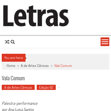
You are here
Home
>
A de Artes Cênicas
>
Vala Comum
Vala Comum
A de Artes Cênicas
Edição 62
-
Palestra-performance
por Ana Luisa Santos