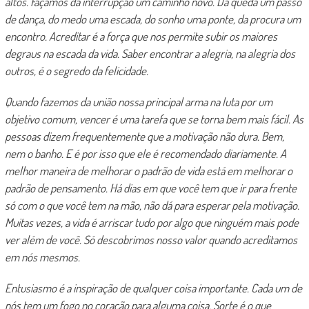
altos. Façamos da interrupção um caminho novo. Da queda um passo
de dança, do medo uma escada, do sonho uma ponte, da procura um
encontro. Acreditar é a força que nos permite subir os maiores
degraus na escada da vida. Saber encontrar a alegria, na alegria dos
outros, é o segredo da felicidade.
Quando fazemos da união nossa principal arma na luta por um
objetivo comum, vencer é uma tarefa que se torna bem mais fácil. As
pessoas dizem frequentemente que a motivação não dura. Bem,
nem o banho. E é por isso que ele é recomendado diariamente. A
melhor maneira de melhorar o padrão de vida está em melhorar o
padrão de pensamento. Há dias em que você tem que ir para frente
só com o que você tem na mão, não dá para esperar pela motivação.
Muitas vezes, a vida é arriscar tudo por algo que ninguém mais pode
ver além de você. Só descobrimos nosso valor quando acreditamos
em nós mesmos.
Entusiasmo é a inspiração de qualquer coisa importante. Cada um de
nós tem um fogo no coração para alguma coisa. Sorte é o que