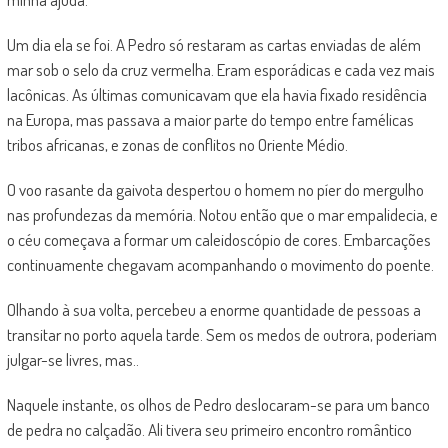
Um dia ela se foi. A Pedro só restaram as cartas enviadas de além
mar sob o selo da cruz vermelha. Eram esporádicas e cada vez mais
lacônicas. As últimas comunicavam que ela havia fixado residência
na Europa, mas passava a maior parte do tempo entre famélicas
tribos africanas, e zonas de conflitos no Oriente Médio.
O voo rasante da gaivota despertou o homem no píer do mergulho
nas profundezas da memória. Notou então que o mar empalidecia, e
o céu começava a formar um caleidoscópio de cores. Embarcações
continuamente chegavam acompanhando o movimento do poente.
Olhando à sua volta, percebeu a enorme quantidade de pessoas a
transitar no porto aquela tarde. Sem os medos de outrora, poderiam
julgar-se livres, mas..
Naquele instante, os olhos de Pedro deslocaram-se para um banco
de pedra no calçadão. Ali tivera seu primeiro encontro romântico