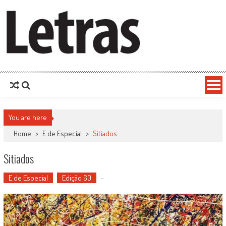
You are here
Home
>
E de Especial
>
Sitiados
Sitiados
E de Especial
Edição 60
-