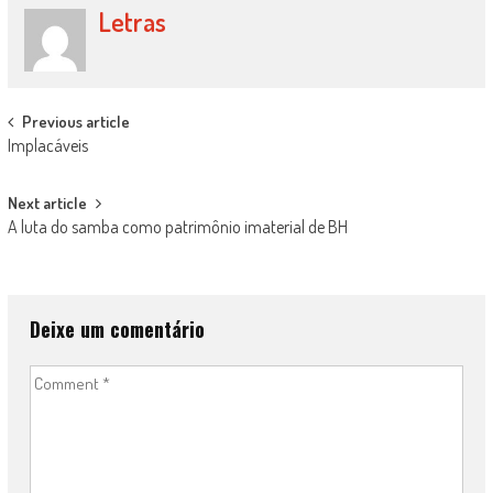
Letras
Post
Previous article
Implacáveis
navigation
Next article
A luta do samba como patrimônio imaterial de BH
Deixe um comentário