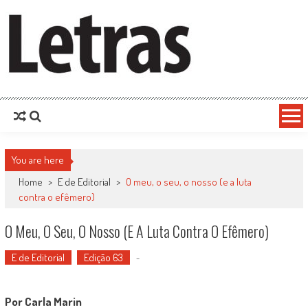
You are here
Home
>
E de Editorial
>
O meu, o seu, o nosso (e a luta
contra o efêmero)
O Meu, O Seu, O Nosso (e A Luta Contra O Efêmero)
E de Editorial
Edição 63
-
Por Carla Marin