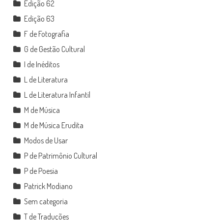
Edição 62
Edição 63
F de Fotografia
G de Gestão Cultural
I de Inéditos
L de Literatura
L de Literatura Infantil
M de Música
M de Música Erudita
Modos de Usar
P de Patrimônio Cultural
P de Poesia
Patrick Modiano
Sem categoria
T de Traduções