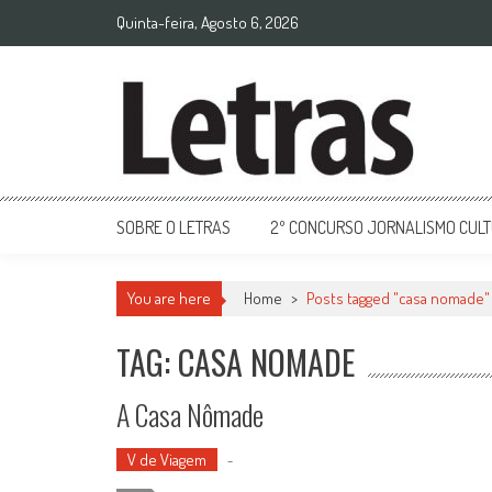
Quinta-feira, Agosto 6, 2026
SOBRE O LETRAS
2º CONCURSO JORNALISMO CUL
You are here
Home
>
Posts tagged "casa nomade"
TAG: CASA NOMADE
A Casa Nômade
V de Viagem
-