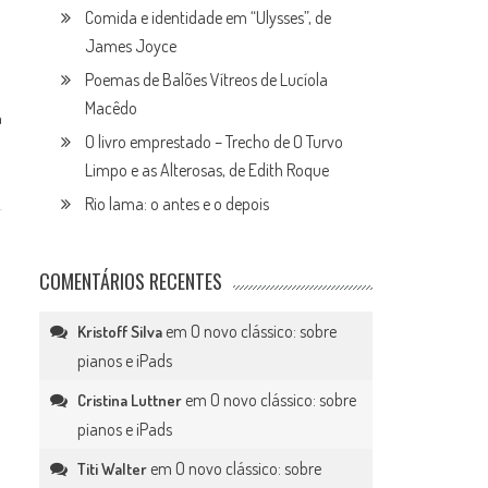
Comida e identidade em “Ulysses”, de
James Joyce
Poemas de Balões Vítreos de Lucíola
Macêdo
a
O livro emprestado – Trecho de O Turvo
Limpo e as Alterosas, de Edith Roque
Rio lama: o antes e o depois
COMENTÁRIOS RECENTES
em
O novo clássico: sobre
Kristoff Silva
pianos e iPads
em
O novo clássico: sobre
Cristina Luttner
pianos e iPads
em
O novo clássico: sobre
Titi Walter