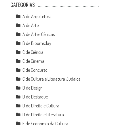
CATEGORIAS
A de Arquitetura
A de Arte
A de Artes Cênicas
B de Bloomsday
C de Ciência
C de Cinema
C de Concurso
C de Cultura e Literatura Judaica
D de Design
D de Destaque
D de Direito e Cultura
D de Direito e Literatura
E de Economia da Cultura