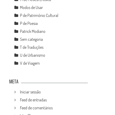
Modos de Usar
P de Patrimônio Cultural
P de Poesia
Patrick Modiano
Sem categoria
T de Traduções
U de Urbanismo
V de Viagem
META
Iniciar sessão
Feed de entradas
Feed de comentários