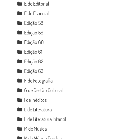
E de Editorial
E de Especial
Edição 58
Edição 59
Edição 60
Edição 61
Edição 62
Edição 63
F de Fotografia
G de Gestão Cultural
I de Inéditos
L de Literatura
L de Literatura Infantil
M de Música
M de Música Erudita