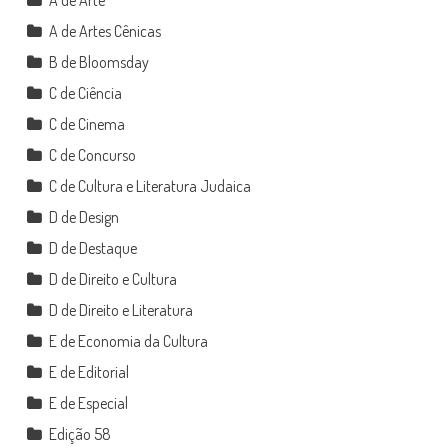
A de Arte
A de Artes Cênicas
B de Bloomsday
C de Ciência
C de Cinema
C de Concurso
C de Cultura e Literatura Judaica
D de Design
D de Destaque
D de Direito e Cultura
D de Direito e Literatura
E de Economia da Cultura
E de Editorial
E de Especial
Edição 58