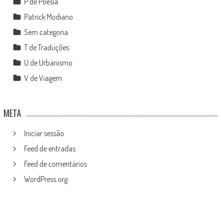
P de Poesia
Patrick Modiano
Sem categoria
T de Traduções
U de Urbanismo
V de Viagem
META
Iniciar sessão
Feed de entradas
Feed de comentários
WordPress.org