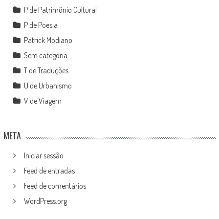
P de Patrimônio Cultural
P de Poesia
Patrick Modiano
Sem categoria
T de Traduções
U de Urbanismo
V de Viagem
META
Iniciar sessão
Feed de entradas
Feed de comentários
WordPress.org