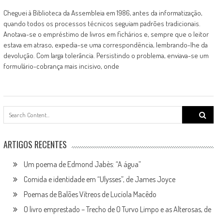
Cheguei à Biblioteca da Assembleia em 1986, antes da informatização,
quando todos os processos técnicos seguiam padrões tradicionais.
Anotava-se o empréstimo de livros em fichários e, sempre que o leitor
estava em atraso, expedia-se uma correspondência, lembrando-lhe da
devolução. Com larga tolerância. Persistindo o problema, enviava-se um
formulário-cobrança mais incisivo, onde
Search
for:
ARTIGOS RECENTES
Um poema de Edmond Jabès: “A água”
Comida e identidade em “Ulysses”, de James Joyce
Poemas de Balões Vítreos de Lucíola Macêdo
O livro emprestado – Trecho de O Turvo Limpo e as Alterosas, de