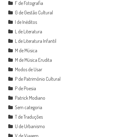
F de Fotografia
G de Gestão Cultural
I de Inéditos
L de Literatura
L de Literatura Infantil
M de Música
M de Música Erudita
Modos de Usar
P de Patrimônio Cultural
P de Poesia
Patrick Modiano
Sem categoria
T de Traduções
U de Urbanismo
V de Viagem