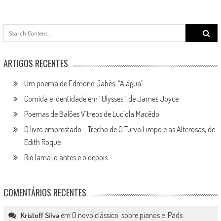
Search
for:
ARTIGOS RECENTES
Um poema de Edmond Jabès: “A água”
Comida e identidade em “Ulysses”, de James Joyce
Poemas de Balões Vítreos de Lucíola Macêdo
O livro emprestado – Trecho de O Turvo Limpo e as Alterosas, de
Edith Roque
Rio lama: o antes e o depois
COMENTÁRIOS RECENTES
em
O novo clássico: sobre pianos e iPads
Kristoff Silva