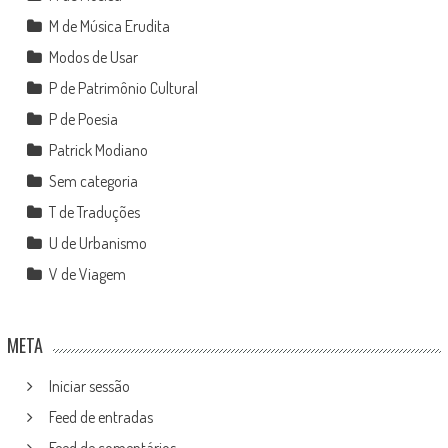
M de Música Erudita
Modos de Usar
P de Patrimônio Cultural
P de Poesia
Patrick Modiano
Sem categoria
T de Traduções
U de Urbanismo
V de Viagem
META
Iniciar sessão
Feed de entradas