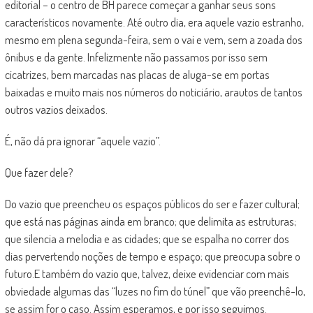
editorial – o centro de BH parece começar a ganhar seus sons
característicos novamente. Até outro dia, era aquele vazio estranho,
mesmo em plena segunda-feira, sem o vai e vem, sem a zoada dos
ônibus e da gente. Infelizmente não passamos por isso sem
cicatrizes, bem marcadas nas placas de aluga-se em portas
baixadas e muito mais nos números do noticiário, arautos de tantos
outros vazios deixados.
É, não dá pra ignorar “aquele vazio”.
Que fazer dele?
Do vazio que preencheu os espaços públicos do ser e fazer cultural;
que está nas páginas ainda em branco; que delimita as estruturas;
que silencia a melodia e as cidades; que se espalha no correr dos
dias pervertendo noções de tempo e espaço; que preocupa sobre o
futuro.E também do vazio que, talvez, deixe evidenciar com mais
obviedade algumas das “luzes no fim do túnel” que vão preenchê-lo,
se assim for o caso. Assim esperamos, e por isso seguimos.