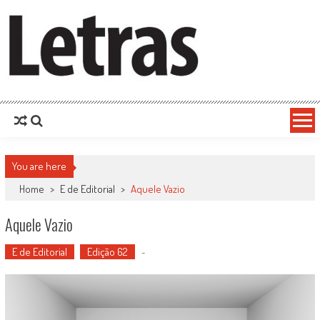
You are here
Home
>
E de Editorial
>
Aquele Vazio
Aquele Vazio
E de Editorial
Edição 62
-