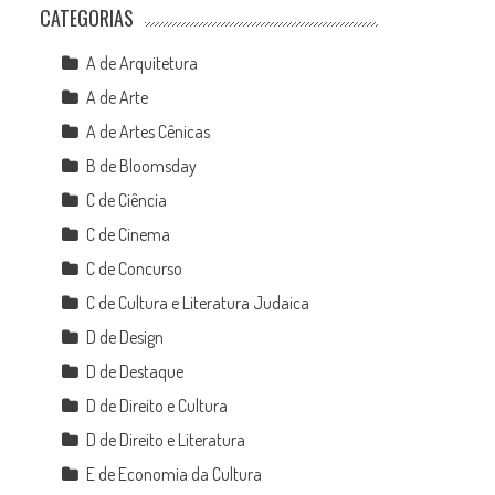
CATEGORIAS
A de Arquitetura
A de Arte
A de Artes Cênicas
B de Bloomsday
C de Ciência
C de Cinema
C de Concurso
C de Cultura e Literatura Judaica
D de Design
D de Destaque
D de Direito e Cultura
D de Direito e Literatura
E de Economia da Cultura