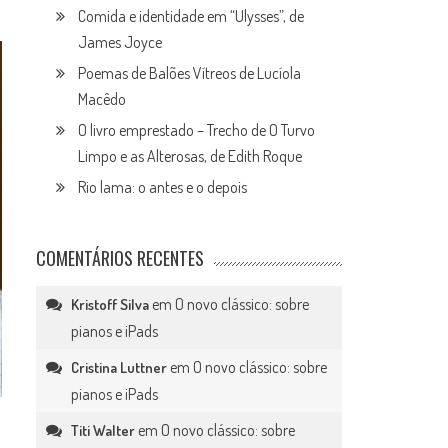
Comida e identidade em “Ulysses”, de
James Joyce
Poemas de Balões Vítreos de Lucíola
Macêdo
O livro emprestado – Trecho de O Turvo
Limpo e as Alterosas, de Edith Roque
Rio lama: o antes e o depois
COMENTÁRIOS RECENTES
em
O novo clássico: sobre
Kristoff Silva
pianos e iPads
em
O novo clássico: sobre
Cristina Luttner
pianos e iPads
em
O novo clássico: sobre
Titi Walter