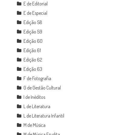
E de Editorial
E de Especial
Edição 58
Edição 59
Edição 60
Edição 61
Edição 62
Edição 63
F de Fotografia
G de Gestão Cultural
I de Inéditos
L de Literatura
L de Literatura Infantil
M de Música
M de Música Erudita