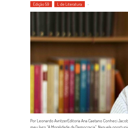
Edição 59
L de Literatura
-
Por Leonardo AvritzerEditoria Ana Caetano Conheci Jacob
meu livro “A Moralidade da Democracia”. Naquela oportu