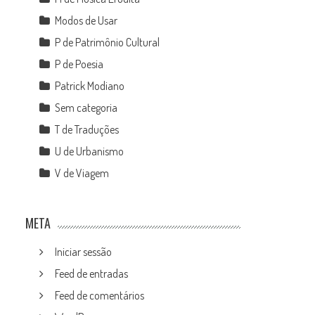
Modos de Usar
P de Patrimônio Cultural
P de Poesia
Patrick Modiano
Sem categoria
T de Traduções
U de Urbanismo
V de Viagem
META
Iniciar sessão
Feed de entradas
Feed de comentários