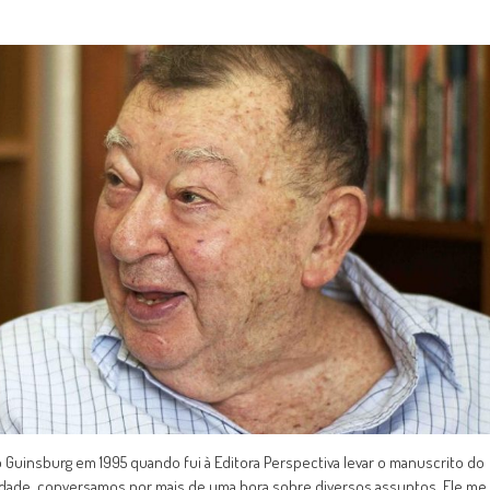
 Guinsburg em 1995 quando fui à Editora Perspectiva levar o manuscrito do
nidade, conversamos por mais de uma hora sobre diversos assuntos. Ele me