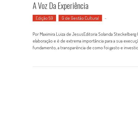
A Voz Da Experiência
Edição 59
G de Gestão Cultural
-
Por Maximira Luiza de JesusEditoria Solanda Steckelberg C
elaboração e é de extrema importância para a sua execuç
fundamento, a transparência de como foi gasto e investi