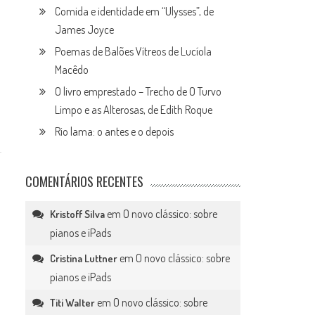
Comida e identidade em “Ulysses”, de
James Joyce
Poemas de Balões Vítreos de Lucíola
Macêdo
O livro emprestado – Trecho de O Turvo
Limpo e as Alterosas, de Edith Roque
Rio lama: o antes e o depois
COMENTÁRIOS RECENTES
em
O novo clássico: sobre
Kristoff Silva
pianos e iPads
em
O novo clássico: sobre
Cristina Luttner
pianos e iPads
em
O novo clássico: sobre
Titi Walter