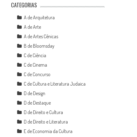
CATEGORIAS
A de Arquitetura
A de Arte
A de Artes Cênicas
B de Bloomsday
C de Ciência
C de Cinema
C de Concurso
C de Cultura e Literatura Judaica
D de Design
D de Destaque
D de Direito e Cultura
D de Direito e Literatura
E de Economia da Cultura