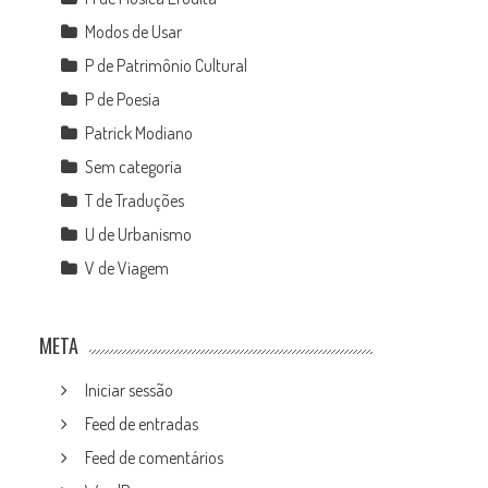
Modos de Usar
P de Patrimônio Cultural
P de Poesia
Patrick Modiano
Sem categoria
T de Traduções
U de Urbanismo
V de Viagem
META
Iniciar sessão
Feed de entradas
Feed de comentários