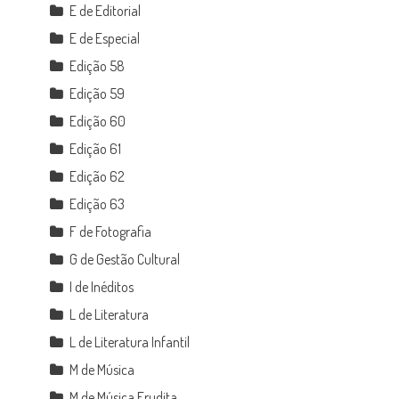
E de Editorial
E de Especial
Edição 58
Edição 59
Edição 60
Edição 61
Edição 62
Edição 63
F de Fotografia
G de Gestão Cultural
I de Inéditos
L de Literatura
L de Literatura Infantil
M de Música
M de Música Erudita