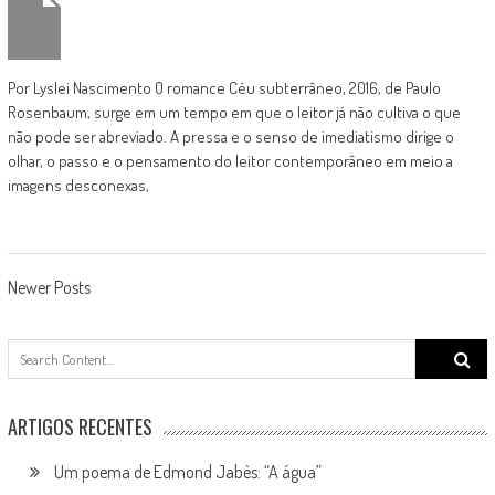
Por Lyslei Nascimento O romance Céu subterrâneo, 2016, de Paulo
Rosenbaum, surge em um tempo em que o leitor já não cultiva o que
não pode ser abreviado. A pressa e o senso de imediatismo dirige o
olhar, o passo e o pensamento do leitor contemporâneo em meio a
imagens desconexas,
Posts
Newer Posts
navigation
Search
for:
ARTIGOS RECENTES
Um poema de Edmond Jabès: “A água”