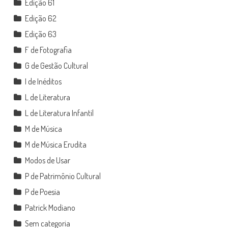
Edição 61
Edição 62
Edição 63
F de Fotografia
G de Gestão Cultural
I de Inéditos
L de Literatura
L de Literatura Infantil
M de Música
M de Música Erudita
Modos de Usar
P de Patrimônio Cultural
P de Poesia
Patrick Modiano
Sem categoria