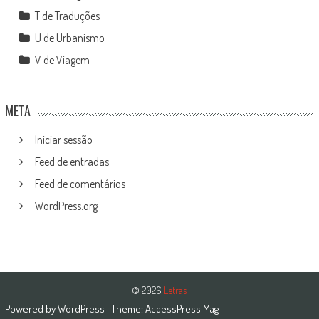
T de Traduções
U de Urbanismo
V de Viagem
META
Iniciar sessão
Feed de entradas
Feed de comentários
WordPress.org
© 2026
Letras
Powered by
WordPress
| Theme:
AccessPress Mag