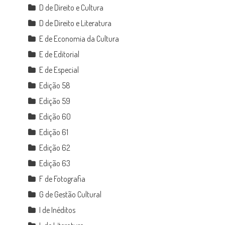
D de Direito e Cultura
D de Direito e Literatura
E de Economia da Cultura
E de Editorial
E de Especial
Edição 58
Edição 59
Edição 60
Edição 61
Edição 62
Edição 63
F de Fotografia
G de Gestão Cultural
I de Inéditos