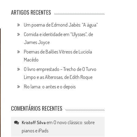
ARTIGOS RECENTES
Um poema de Edmond Jabès: “A água”
Comida e identidade em “Ulysses”, de
James Joyce
Poemas de Balões Vítreos de Lucíola
Macêdo
O livro emprestado – Trecho de O Turvo
Limpo e as Alterosas, de Edith Roque
Rio lama: o antes e o depois
COMENTÁRIOS RECENTES
em
O novo clássico: sobre
Kristoff Silva
pianos e iPads