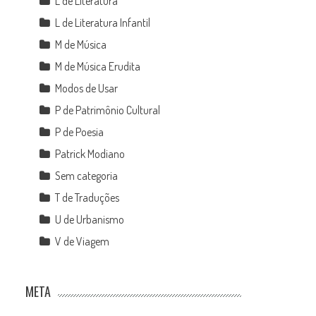
L de Literatura
L de Literatura Infantil
M de Música
M de Música Erudita
Modos de Usar
P de Patrimônio Cultural
P de Poesia
Patrick Modiano
Sem categoria
T de Traduções
U de Urbanismo
V de Viagem
META