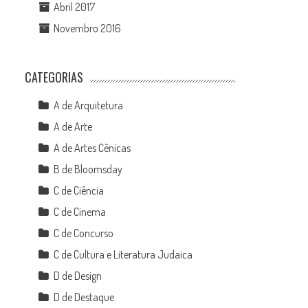
Abril 2017
Novembro 2016
CATEGORIAS
A de Arquitetura
A de Arte
A de Artes Cênicas
B de Bloomsday
C de Ciência
C de Cinema
C de Concurso
C de Cultura e Literatura Judaica
D de Design
D de Destaque