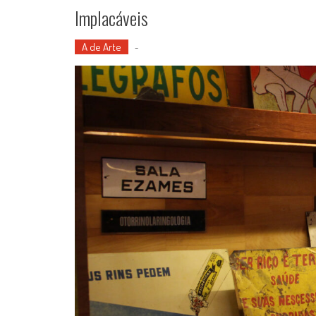
Implacáveis
A de Arte
-