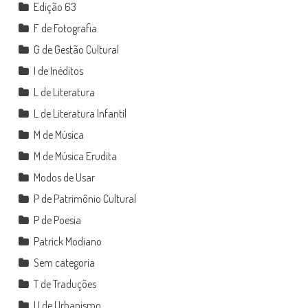
Edição 63
F de Fotografia
G de Gestão Cultural
I de Inéditos
L de Literatura
L de Literatura Infantil
M de Música
M de Música Erudita
Modos de Usar
P de Patrimônio Cultural
P de Poesia
Patrick Modiano
Sem categoria
T de Traduções
U de Urbanismo