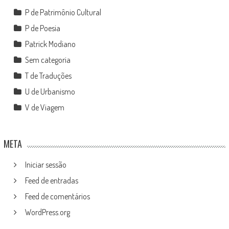
P de Patrimônio Cultural
P de Poesia
Patrick Modiano
Sem categoria
T de Traduções
U de Urbanismo
V de Viagem
META
Iniciar sessão
Feed de entradas
Feed de comentários
WordPress.org