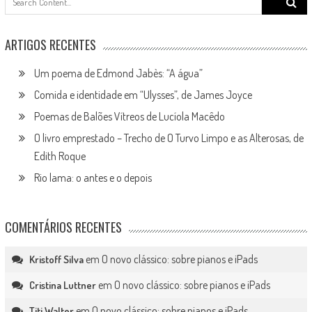
for:
ARTIGOS RECENTES
Um poema de Edmond Jabès: “A água”
Comida e identidade em “Ulysses”, de James Joyce
Poemas de Balões Vítreos de Lucíola Macêdo
O livro emprestado – Trecho de O Turvo Limpo e as Alterosas, de
Edith Roque
Rio lama: o antes e o depois
COMENTÁRIOS RECENTES
em
O novo clássico: sobre pianos e iPads
Kristoff Silva
em
O novo clássico: sobre pianos e iPads
Cristina Luttner
em
O novo clássico: sobre pianos e iPads
Titi Walter