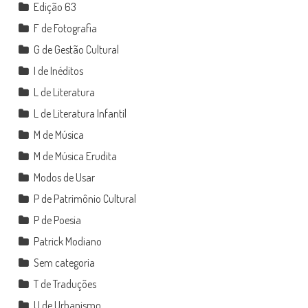
Edição 63
F de Fotografia
G de Gestão Cultural
I de Inéditos
L de Literatura
L de Literatura Infantil
M de Música
M de Música Erudita
Modos de Usar
P de Patrimônio Cultural
P de Poesia
Patrick Modiano
Sem categoria
T de Traduções
U de Urbanismo