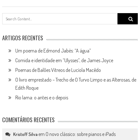
Search
for:
ARTIGOS RECENTES
Um poema de Edmond Jabès: “A água”
Comida e identidade em “Ulysses”, de James Joyce
Poemas de Balões Vítreos de Lucíola Macêdo
O livro emprestado – Trecho de O Turvo Limpo e as Alterosas, de
Edith Roque
Rio lama: o antes e o depois
COMENTÁRIOS RECENTES
em
O novo clássico: sobre pianos e iPads
Kristoff Silva