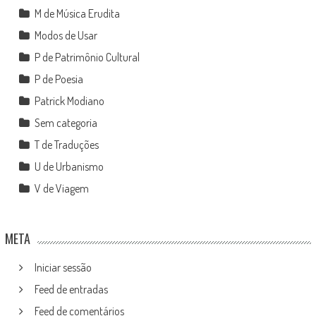
M de Música Erudita
Modos de Usar
P de Patrimônio Cultural
P de Poesia
Patrick Modiano
Sem categoria
T de Traduções
U de Urbanismo
V de Viagem
META
Iniciar sessão
Feed de entradas
Feed de comentários