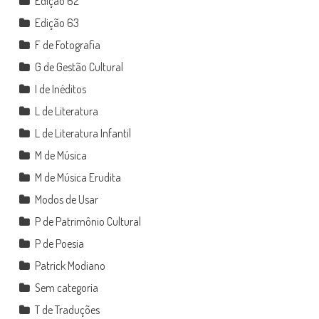
Edição 62
Edição 63
F de Fotografia
G de Gestão Cultural
I de Inéditos
L de Literatura
L de Literatura Infantil
M de Música
M de Música Erudita
Modos de Usar
P de Patrimônio Cultural
P de Poesia
Patrick Modiano
Sem categoria
T de Traduções